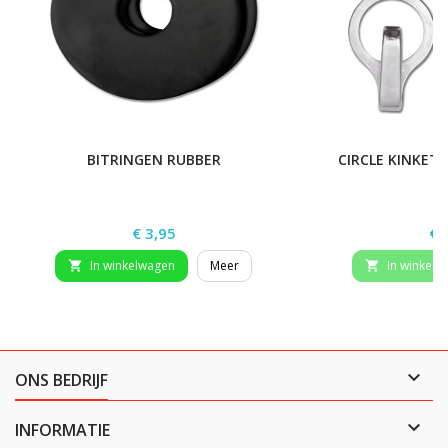
BITRINGEN RUBBER
CIRCLE KINKET
Prijs
Pri
€ 3,95
€ 
In winkelwagen
Meer
In winkelw



ONS BEDRIJF

INFORMATIE