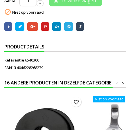
In winkelwagen
Aantal


Niet op voorraad
PRODUCTDETAILS
Referentie
6540300
EAN13
4046228268279
16 ANDERE PRODUCTEN IN DEZELFDE CATEGORIE:
<
>
Niet op voorraad
favorite_border