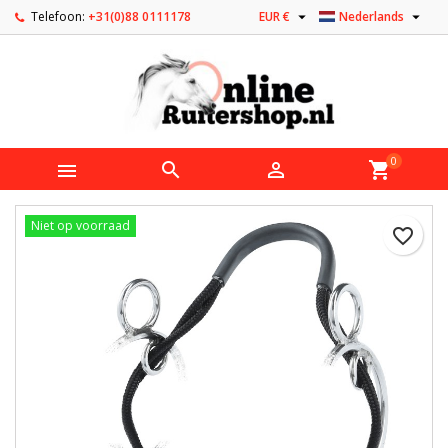


Telefoon:
+31(0)88 0111178
EUR €
Nederlands
0



shopping_cart
Niet op voorraad
favorite_border