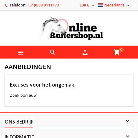


Telefoon:
+31(0)88 0111178
EUR €
Nederlands
0



shopping_cart
AANBIEDINGEN
Excuses voor het ongemak.
Zoek opnieuw

ONS BEDRIJF

INFORMATIE