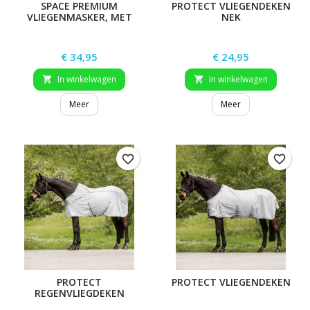
SPACE PREMIUM
PROTECT VLIEGENDEKEN
VLIEGENMASKER, MET
NEK
OOR- EN
NEUSBESCHERMING
Prijs
Prijs
€ 34,95
€ 24,95
In winkelwagen
In winkelwagen


Meer
Meer
favorite_border
favorite_border
PROTECT
PROTECT VLIEGENDEKEN
REGENVLIEGDEKEN