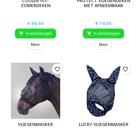
COOLER FLY-
PROTECT VLIEGENDEKEN
ZOMERDEKEN
MET AFNEEMBAAR
NEKGEDEELTE
Prijs
Prijs
€ 69,95
€ 74,95
In winkelwagen
In winkelwagen


Meer
Meer
favorite_border
favorite_border
VLIEGENMASKER
LUCKY VLIEGENMASKER