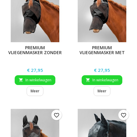
PREMIUM
PREMIUM
VLIEGENMASKER ZONDER
VLIEGENMASKER MET
OOR EN MET
OOR- EN
NEUSBESCHERMING
NEUSBESCHERMING
Prijs
Prijs
€ 27,95
€ 27,95
In winkelwagen
In winkelwagen


Meer
Meer
favorite_border
favorite_border