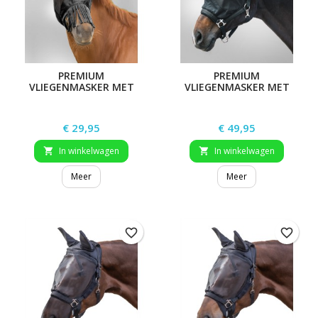
PREMIUM
PREMIUM
VLIEGENMASKER MET
VLIEGENMASKER MET
GEHOORBESCHERMING EN
HALTER
NEUSRAND
Prijs
Prijs
€ 29,95
€ 49,95
In winkelwagen
In winkelwagen


Meer
Meer
favorite_border
favorite_border