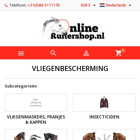


Telefoon:
+31(0)88 0111178
EUR €
Nederlands
0



shopping_cart
VLIEGENBESCHERMING
Subcategorieën
VLIEGENMASKERS, FRANJES
INSECTICIDEN
& KAPPEN