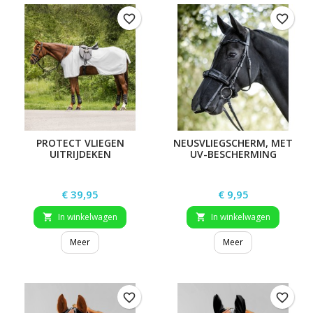
favorite_border
favorite_border
PROTECT VLIEGEN
NEUSVLIEGSCHERM, MET
UITRIJDEKEN
UV-BESCHERMING
Prijs
Prijs
€ 39,95
€ 9,95
In winkelwagen
In winkelwagen


Meer
Meer
favorite_border
favorite_border