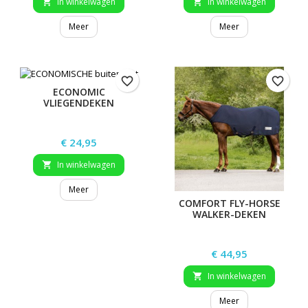
In winkelwagen
In winkelwagen


Meer
Meer
favorite_border
favorite_border
ECONOMIC
VLIEGENDEKEN
Prijs
€ 24,95
In winkelwagen

Meer
COMFORT FLY-HORSE
WALKER-DEKEN
Prijs
€ 44,95
In winkelwagen

Meer