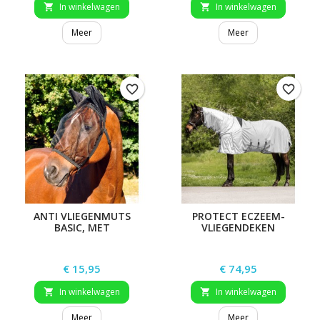
In winkelwagen
In winkelwagen


Meer
Meer
favorite_border
favorite_border
ANTI VLIEGENMUTS
PROTECT ECZEEM-
BASIC, MET
VLIEGENDEKEN
GEHOORBESCHERMING
Prijs
Prijs
€ 15,95
€ 74,95
In winkelwagen
In winkelwagen


Meer
Meer