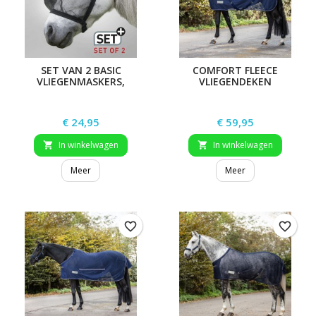
SET VAN 2 BASIC
COMFORT FLEECE
VLIEGENMASKERS,
VLIEGENDEKEN
ZONDER OREN
Prijs
Prijs
€ 24,95
€ 59,95
In winkelwagen
In winkelwagen


Meer
Meer
favorite_border
favorite_border