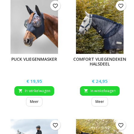
favorite_border
favorite_border
PUCK VLIEGENMASKER
COMFORT VLIEGENDEKEN
HALSDEEL
Prijs
Prijs
€ 19,95
€ 24,95
In winkelwagen
In winkelwagen


Meer
Meer
favorite_border
favorite_border