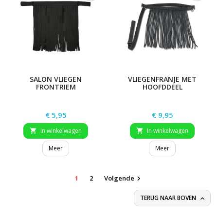
SALON VLIEGEN
VLIEGENFRANJE MET
FRONTRIEM
HOOFDDEEL
Prijs
Prijs
€ 5,95
€ 9,95
In winkelwagen
In winkelwagen


Meer
Meer
1
2
Volgende

TERUG NAAR BOVEN
