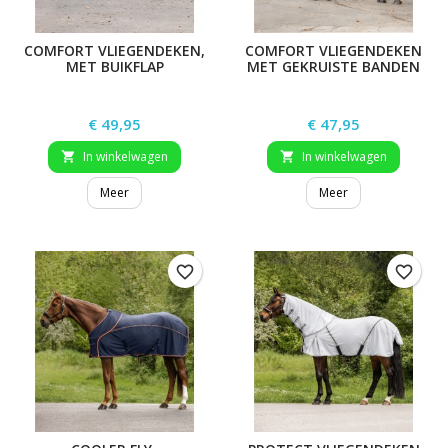
COMFORT VLIEGENDEKEN,
COMFORT VLIEGENDEKEN
MET BUIKFLAP
MET GEKRUISTE BANDEN
Prijs
Prijs
€ 49,95
€ 47,95
In winkelwagen
In winkelwagen


Meer
Meer
favorite_border
favorite_border