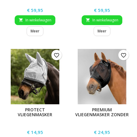
Prijs
Prijs
€ 59,95
€ 59,95
In winkelwagen
In winkelwagen


Meer
Meer
favorite_border
favorite_border
PROTECT
PREMIUM
VLIEGENMASKER
VLIEGENMASKER ZONDER
GEHOORBESCHERMING
Prijs
Prijs
€ 14,95
€ 24,95