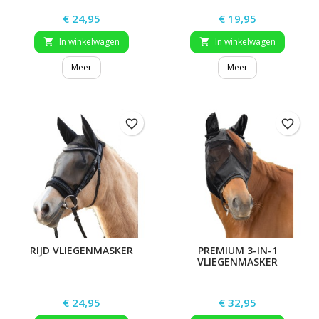
Prijs
Prijs
€ 24,95
€ 19,95
In winkelwagen
In winkelwagen


Meer
Meer
favorite_border
favorite_border
RIJD VLIEGENMASKER
PREMIUM 3-IN-1
VLIEGENMASKER
Prijs
Prijs
€ 24,95
€ 32,95