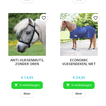
favorite_border
favorite_border
ANTI-VLIEGENMUTS,
ECONOMIC
ZONDER OREN
VLIEGENDEKEN, MET
KRUISSINGELS
Prijs
Prijs
€ 14,95
€ 24,95
In winkelwagen
In winkelwagen


Meer
Meer