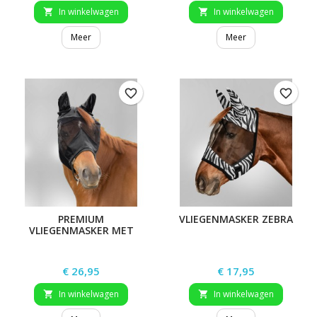
In winkelwagen
In winkelwagen


Meer
Meer
favorite_border
favorite_border
PREMIUM
VLIEGENMASKER ZEBRA
VLIEGENMASKER MET
GEHOORBESCHERMING
Prijs
Prijs
€ 26,95
€ 17,95
In winkelwagen
In winkelwagen

