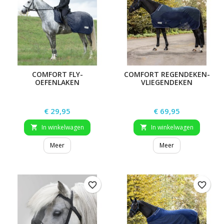
COMFORT FLY-
COMFORT REGENDEKEN-
OEFENLAKEN
VLIEGENDEKEN
Prijs
Prijs
€ 29,95
€ 69,95
In winkelwagen
In winkelwagen


Meer
Meer
favorite_border
favorite_border