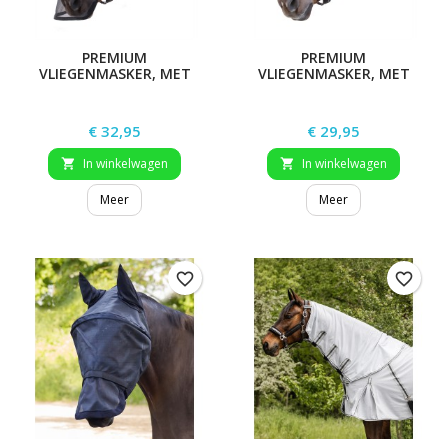
PREMIUM
PREMIUM
VLIEGENMASKER, MET
VLIEGENMASKER, MET
OOR- EN
GEHOORBESCHERMING
NEUSBESCHERMING
Prijs
Prijs
€ 32,95
€ 29,95
In winkelwagen
In winkelwagen


Meer
Meer
favorite_border
favorite_border