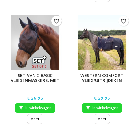
favorite_border
favorite_border
SET VAN 2 BASIC
WESTERN COMFORT
VLIEGENMASKERS, MET
VLIEG/UITRIJDEKEN
GEHOORBESCHERMING
Prijs
Prijs
€ 26,95
€ 29,95
In winkelwagen
In winkelwagen


Meer
Meer