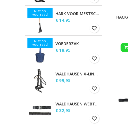
Niet op
HARK VOOR MESTSCHEP
voorraad
HACK
Prijs
€ 14,95
favorite_border
Niet op
VOEDERZAK
voorraad
Prijs
€ 18,95
favorite_border
WALDHAUSEN X-LINE HOOFDSTEL GOLDHEART
Prijs
€ 99,95
favorite_border
WALDHAUSEN WEBTEUGELS, EXTRA LANG
Prijs
€ 32,95
favorite_border