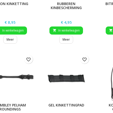
LON KINKETTING
RUBBEREN
BIT
KINBESCHERMING
Prijs
Prijs
€ 8,95
€ 4,95
In winkelwagen
In winkelwagen



Meer
Meer
favorite_border
favorite_border
MBLEY PELHAM
GEL KINKETTINGPAD
K
ROUNDINGS