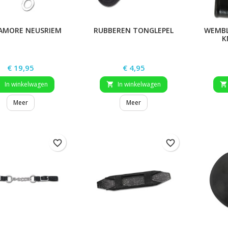
AMORE NEUSRIEM
RUBBEREN TONGLEPEL
WEMBL
K
Prijs
Prijs
€ 19,95
€ 4,95
In winkelwagen
In winkelwagen



Meer
Meer
favorite_border
favorite_border