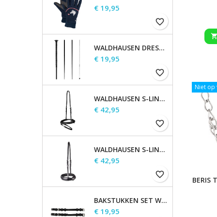
Prijs
€ 19,95
favorite_border
WALDHAUSEN DRESSUUR ZWEEP
Prijs
€ 19,95
favorite_border
Niet op
WALDHAUSEN S-LINE GECOMBINEERDE NEUSRIEM
Prijs
€ 42,95
favorite_border
WALDHAUSEN S-LINE NEUSRIEM, SPERRIEM VERHOOGD
Prijs
€ 42,95
favorite_border
BERIS 
BAKSTUKKEN SET WALDHAUSEN S-LINE
Prijs
€ 19,95