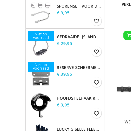
PER
SPORENSET VOOR DAMES EN HEREN
Prijs
€ 9,95
favorite_border
Niet op
GEDRAAIDE IJSLANDSE STIJGBEUGELS
voorraad
Prijs
€ 29,95
favorite_border
Niet op
RESERVE SCHEERMESSEN
voorraad
Prijs
€ 39,95
favorite_border
HOOFDSTELHAAK ROBUUST, METAAL
Prijs
€ 3,95
favorite_border
WE
LUCKY GISELLE FLEECE RIJHANDSCHOENEN, KINDEREN