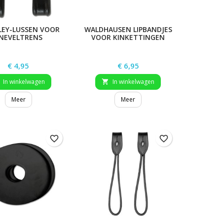
EY-LUSSEN VOOR
WALDHAUSEN LIPBANDJES
NEVELTRENS
VOOR KINKETTINGEN
Prijs
Prijs
€ 4,95
€ 6,95
In winkelwagen
In winkelwagen

Meer
Meer
favorite_border
favorite_border