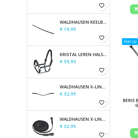
favorite_border
WALDHAUSEN KEELBAND
Prijs
€ 19,95
favorite_border
Niet op
KRISTAL LEREN HALSTER
Prijs
€ 59,95
favorite_border
WALDHAUSEN X-LINE GLAM FRONTRIEM, ZWART
Prijs
€ 32,95
BERIS
favorite_border
G
WALDHAUSEN X-LINE LANGE TEUGELS
Prijs
€ 32,95
favorite_border