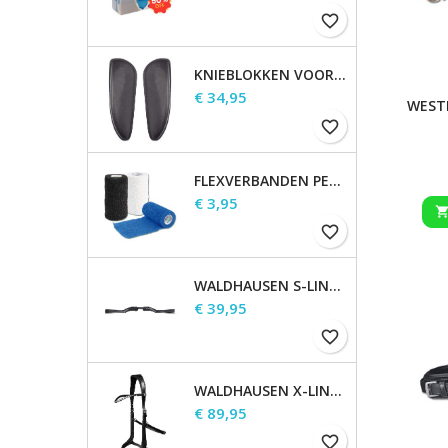
favorite_border
KNIEBLOKKEN VOOR WALDHAUSEN-ZADELS
Prijs
€ 34,95
WEST
favorite_border
FLEXVERBANDEN PER STUK
Prijs
€ 3,95
favorite_border
WALDHAUSEN S-LINE GAP-KOPSTUK
Prijs
€ 39,95
favorite_border
WALDHAUSEN X-LINE BITLOOS HOOFDSTEL SENSATION
Prijs
€ 89,95
favorite_border