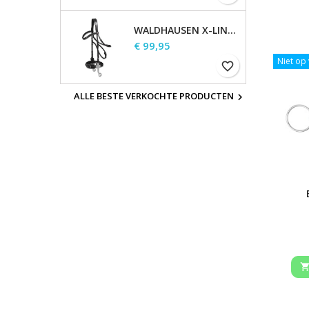
WALDHAUSEN X-LINE HACKAMORE HOOFDSTEL
Prijs
€ 99,95
Niet op
favorite_border
ALLE BESTE VERKOCHTE PRODUCTEN
