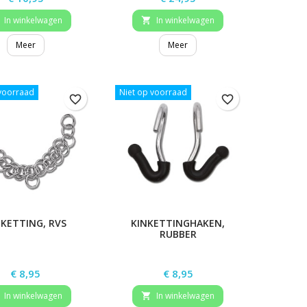
In winkelwagen
In winkelwagen

Meer
Meer
 voorraad
Niet op voorraad
favorite_border
favorite_border
NKETTING, RVS
KINKETTINGHAKEN,
RUBBER
Prijs
Prijs
€ 8,95
€ 8,95
In winkelwagen
In winkelwagen
