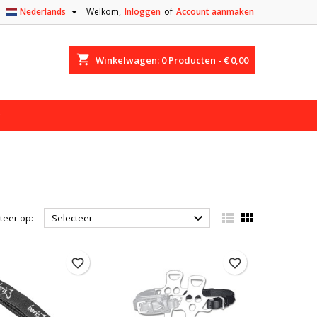

Nederlands
Welkom,
Inloggen
of
Account aanmaken
shopping_cart
Winkelwagen:
0
Producten - € 0,00



teer op:
Selecteer
favorite_border
favorite_border