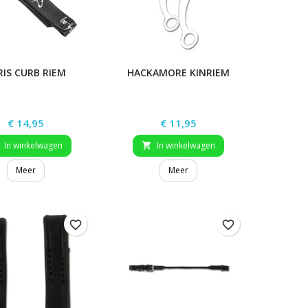
RIS CURB RIEM
HACKAMORE KINRIEM
Prijs
Prijs
€ 14,95
€ 11,95
In winkelwagen
In winkelwagen

Meer
Meer
favorite_border
favorite_border