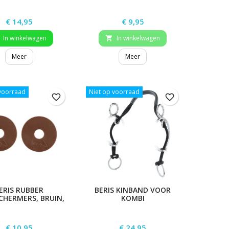
Prijs
Prijs
€ 14,95
€ 9,95
In winkelwagen
In winkelwagen

Meer
Meer
 voorraad
Niet op voorraad
favorite_border
favorite_border
ERIS RUBBER
BERIS KINBAND VOOR
CHERMERS, BRUIN,
KOMBI
PAAR
Prijs
Prijs
€ 10,95
€ 24,95