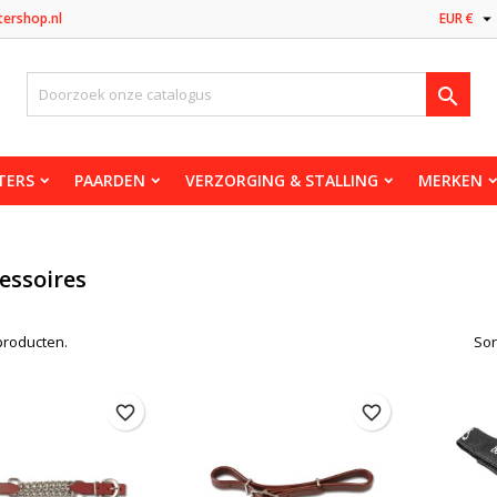

tershop.nl
EUR €

TERS
PAARDEN
VERZORGING & STALLING
MERKEN
essoires
 producten.
Sor
favorite_border
favorite_border