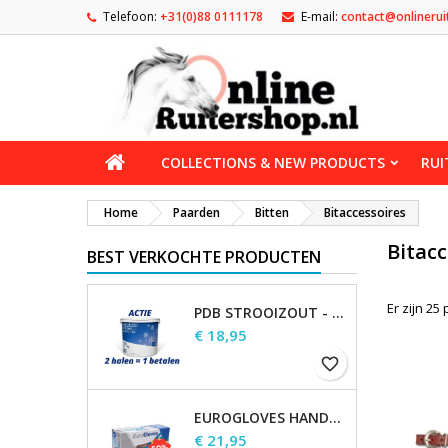
Telefoon:
+31(0)88 0111178
E-mail:
contact@onlinerui
COLLECTIONS & NEW PRODUCTS
RUI
Home
Paarden
Bitten
Bitaccessoires
Bitacc
BEST VERKOCHTE PRODUCTEN
Er zijn 25
PDB STROOIZOUT - EMMER - 7,5KG
Prijs
€ 18,95
favorite_border
EUROGLOVES HANDSCHOENEN L NITRIL BLAUW (1000 STUKS) MAAT L
Prijs
€ 21,95