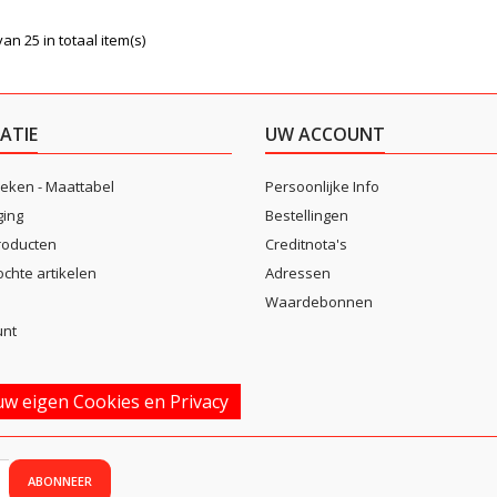
van 25 in totaal item(s)
ATIE
UW ACCOUNT
eken - Maattabel
Persoonlijke Info
ging
Bestellingen
roducten
Creditnota's
ochte artikelen
Adressen
Waardebonnen
unt
w eigen Cookies en Privacy