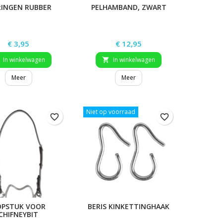
RINGEN RUBBER
PELHAMBAND, ZWART
Prijs
Prijs
€ 3,95
€ 12,95
In winkelwagen
In winkelwagen

Meer
Meer
Niet op voorraad
favorite_border
favorite_border
OPSTUK VOOR
BERIS KINKETTINGHAAK
CHIFNEYBIT