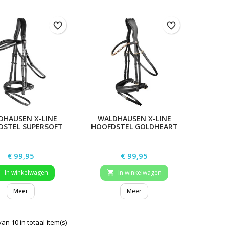
favorite_border
favorite_border
DHAUSEN X-LINE
WALDHAUSEN X-LINE
DSTEL SUPERSOFT
HOOFDSTEL GOLDHEART
JOY
Prijs
Prijs
€ 99,95
€ 99,95
In winkelwagen
In winkelwagen


Meer
Meer
van 10 in totaal item(s)