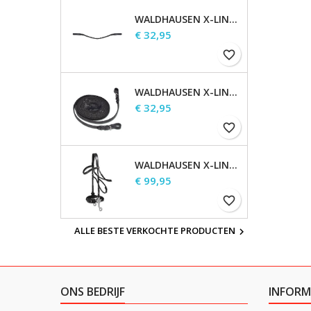
WALDHAUSEN X-LINE GLAM FRONTRIEM, ZWART
Prijs
€ 32,95
favorite_border
WALDHAUSEN X-LINE LANGE TEUGELS
Prijs
€ 32,95
favorite_border
WALDHAUSEN X-LINE HACKAMORE HOOFDSTEL
Prijs
€ 99,95
favorite_border
ALLE BESTE VERKOCHTE PRODUCTEN

ONS BEDRIJF
INFORM