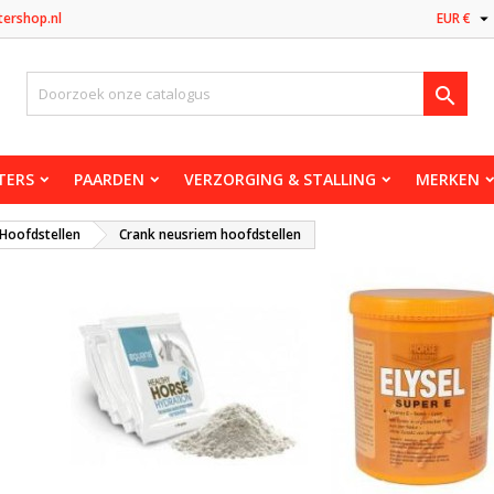

tershop.nl
EUR €

TERS
PAARDEN
VERZORGING & STALLING
MERKEN
Hoofdstellen
Crank neusriem hoofdstellen