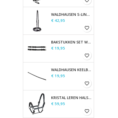
favorite_border
WALDHAUSEN S-LINE NEUSRIEM, SPERRIEM VERHOOGD
Prijs
€ 42,95
favorite_border
BAKSTUKKEN SET WALDHAUSEN S-LINE
Prijs
€ 19,95
favorite_border
WALDHAUSEN KEELBAND
Prijs
€ 19,95
favorite_border
KRISTAL LEREN HALSTER
Prijs
€ 59,95
favorite_border