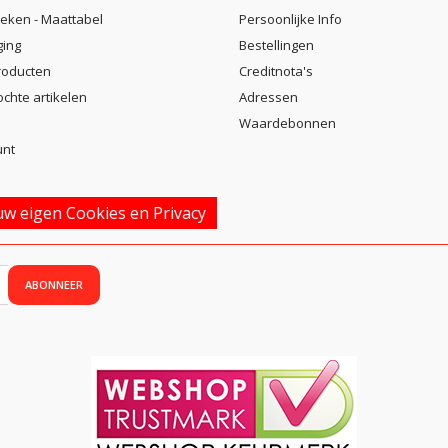
eken - Maattabel
Persoonlijke Info
ging
Bestellingen
roducten
Creditnota's
ochte artikelen
Adressen
Waardebonnen
unt
w eigen Cookies en Privacy