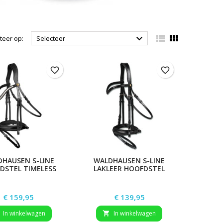



teer op:
Selecteer
favorite_border
favorite_border
HAUSEN S-LINE
WALDHAUSEN S-LINE
DSTEL TIMELESS
LAKLEER HOOFDSTEL
BLACKSHINE
Prijs
Prijs
€ 159,95
€ 139,95
In winkelwagen
In winkelwagen
