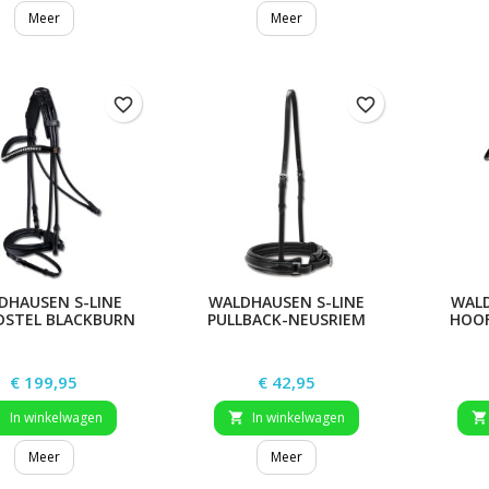
Meer
Meer
favorite_border
favorite_border
DHAUSEN S-LINE
WALDHAUSEN S-LINE
WALD
DSTEL BLACKBURN
PULLBACK-NEUSRIEM
HOOF
Prijs
Prijs
€ 199,95
€ 42,95
In winkelwagen
In winkelwagen



Meer
Meer