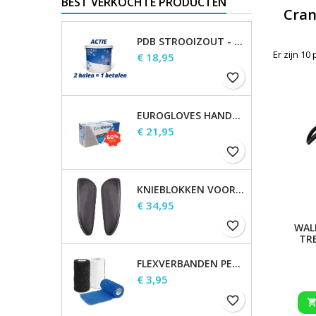
BEST VERKOCHTE PRODUCTEN
Cran
PDB STROOIZOUT - EMMER - 7,5KG
Er zijn 10
Prijs
€ 18,95
favorite_border
EUROGLOVES HANDSCHOENEN L NITRIL BLAUW (1000 STUKS) MAAT L
Prijs
€ 21,95
favorite_border
KNIEBLOKKEN VOOR WALDHAUSEN-ZADELS
Prijs
€ 34,95
favorite_border
WAL
TR
FLEXVERBANDEN PER STUK
Prijs
€ 3,95
favorite_border