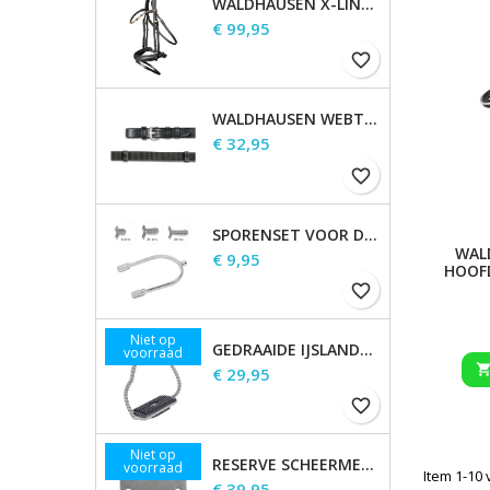
WALDHAUSEN X-LINE HOOFDSTEL GOLDHEART
Prijs
€ 99,95
favorite_border
WALDHAUSEN WEBTEUGELS, EXTRA LANG
Prijs
€ 32,95
favorite_border
SPORENSET VOOR DAMES EN HEREN
WAL
Prijs
€ 9,95
HOOF
favorite_border
Niet op
GEDRAAIDE IJSLANDSE STIJGBEUGELS
voorraad
Prijs
€ 29,95
favorite_border
Niet op
RESERVE SCHEERMESSEN
voorraad
Item 1-10 
Prijs
€ 39,95