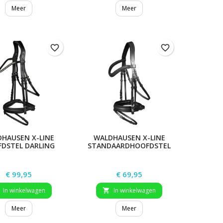
Meer
Meer
favorite_border
favorite_border
HAUSEN X-LINE
WALDHAUSEN X-LINE
DSTEL DARLING
STANDAARDHOOFDSTEL
STOCKHOLM
Prijs
Prijs
€ 99,95
€ 69,95
In winkelwagen
In winkelwagen

Meer
Meer