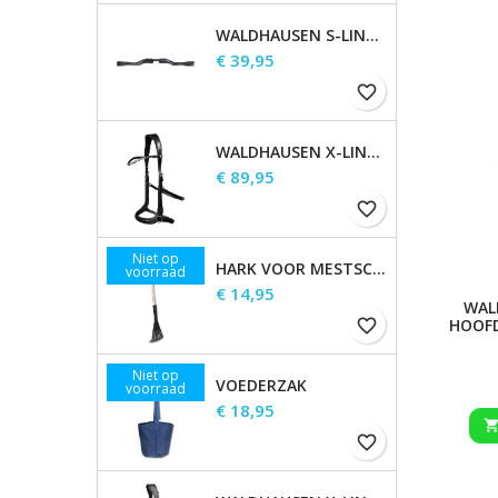
WALDHAUSEN S-LINE GAP-KOPSTUK
Prijs
€ 39,95
favorite_border
WALDHAUSEN X-LINE BITLOOS HOOFDSTEL SENSATION
Prijs
€ 89,95
favorite_border
Niet op
HARK VOOR MESTSCHEP
voorraad
Prijs
€ 14,95
WAL
HOOF
favorite_border
Niet op
VOEDERZAK
voorraad
Prijs
€ 18,95
favorite_border