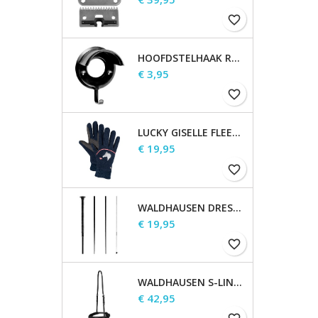
favorite_border
HOOFDSTELHAAK ROBUUST, METAAL
Prijs
€ 3,95
favorite_border
LUCKY GISELLE FLEECE RIJHANDSCHOENEN, KINDEREN
Prijs
€ 19,95
favorite_border
WALDHAUSEN DRESSUUR ZWEEP
Prijs
€ 19,95
favorite_border
WALDHAUSEN S-LINE GECOMBINEERDE NEUSRIEM
Prijs
€ 42,95