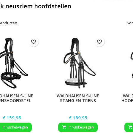
k neusriem hoofdstellen
 producten.
Sor
favorite_border
favorite_border
DHAUSEN S-LINE
WALDHAUSEN S-LINE
WALD
ENSHOOFDSTEL
STANG EN TRENS
HOOF
GLAMOUR
HOOFDSTEL TIMELESS
Prijs
Prijs
€ 159,95
€ 189,95
In winkelwagen
In winkelwagen


