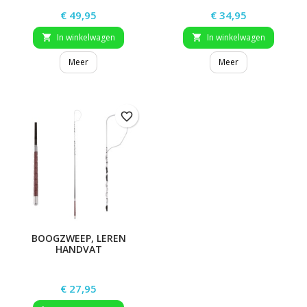
Prijs
Prijs
€ 49,95
€ 34,95
In winkelwagen
In winkelwagen


Meer
Meer
favorite_border
BOOGZWEEP, LEREN
HANDVAT
Prijs
€ 27,95