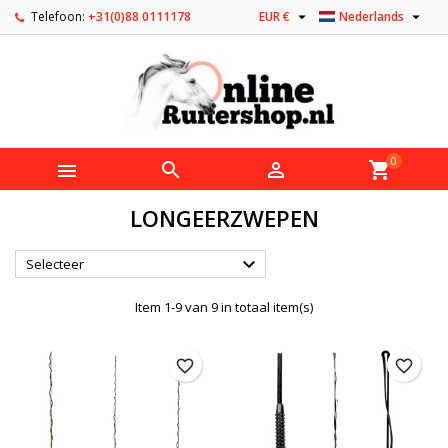


Telefoon:
+31(0)88 0111178
EUR €
Nederlands
0



shopping_cart
LONGEERZWEPEN

Selecteer
Item 1-9 van 9 in totaal item(s)
favorite_border
favorite_border