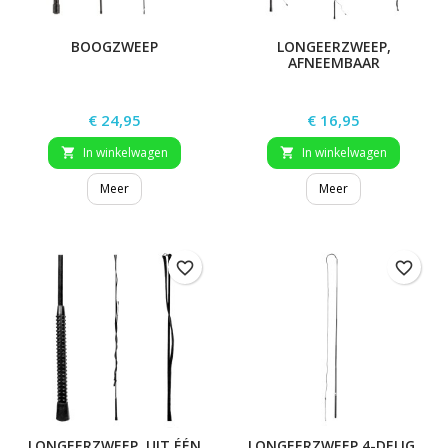
BOOGZWEEP
LONGEERZWEEP,
AFNEEMBAAR
Prijs
Prijs
€ 24,95
€ 16,95
In winkelwagen
In winkelwagen


Meer
Meer
favorite_border
favorite_border
LONGEERZWEEP, UIT ÉÉN
LONGEERZWEEP 4-DELIG,