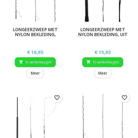
LONGEERZWEEP MET
LONGEERZWEEP MET
NYLON BEKLEDING,
NYLON BEKLEDING, UIT
DEMONTABEL, ZONDER
ÉÉN STUK, ZONDER RING,
RING, MET KUNSTSTOF
MET KUNSTSTOF
HANDVAT
HANDVAT
Prijs
Prijs
€ 16,95
€ 15,95
In winkelwagen
In winkelwagen


Meer
Meer
favorite_border
favorite_border