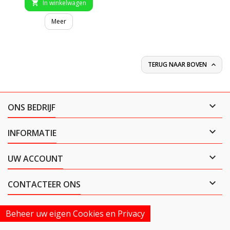
In winkelwagen

Meer
TERUG NAAR BOVEN


ONS BEDRIJF

INFORMATIE

UW ACCOUNT

CONTACTEER ONS
Beheer uw eigen Cookies en Privacy