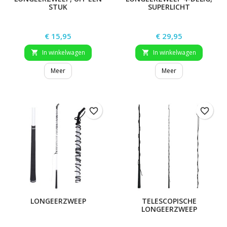
STUK
SUPERLICHT
Prijs
Prijs
€ 15,95
€ 29,95
In winkelwagen
In winkelwagen


Meer
Meer
favorite_border
favorite_border
LONGEERZWEEP
TELESCOPISCHE
LONGEERZWEEP