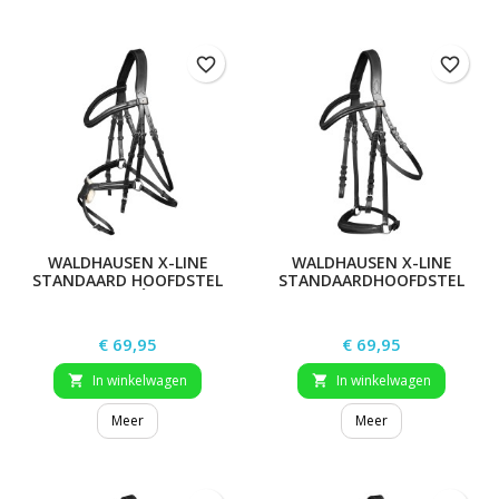
favorite_border
favorite_border
WALDHAUSEN X-LINE
WALDHAUSEN X-LINE
STANDAARD HOOFDSTEL
STANDAARDHOOFDSTEL
CANCÚN
HANNOVER
Prijs
Prijs
€ 69,95
€ 69,95
In winkelwagen
In winkelwagen


Meer
Meer