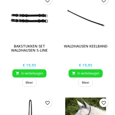
favorite_border
favorite_border
BAKSTUKKEN SET
WALDHAUSEN KEELBAND
WALDHAUSEN S-LINE
Prijs
Prijs
€ 19,95
€ 19,95
In winkelwagen
In winkelwagen


Meer
Meer
favorite_border
favorite_border