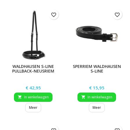
favorite_border
favorite_border
WALDHAUSEN S-LINE
SPERRIEM WALDHAUSEN
PULLBACK-NEUSRIEM
S-LINE
Prijs
Prijs
€ 42,95
€ 15,95
In winkelwagen
In winkelwagen


Meer
Meer