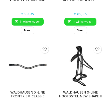
SENSATION
Prijs
Prijs
€ 99,95
€ 89,95
In winkelwagen
In winkelwagen


Meer
Meer
favorite_border
favorite_border
WALDHAUSEN X-LINE
WALDHAUSEN X-LINE
FRONTRIEM CLASSIC
HOOFDSTEL NEW SHAPE II