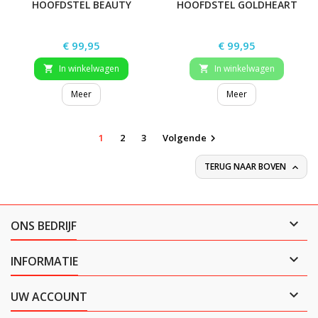
HOOFDSTEL BEAUTY
HOOFDSTEL GOLDHEART
Prijs
Prijs
€ 99,95
€ 99,95
In winkelwagen
In winkelwagen


Meer
Meer
1
2
3
Volgende

TERUG NAAR BOVEN


ONS BEDRIJF

INFORMATIE

UW ACCOUNT