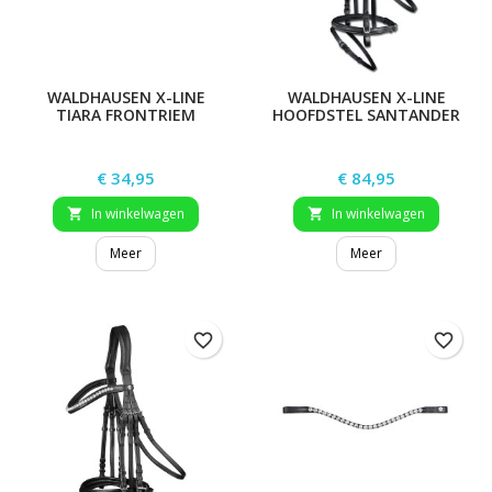
WALDHAUSEN X-LINE
WALDHAUSEN X-LINE
TIARA FRONTRIEM
HOOFDSTEL SANTANDER
Prijs
Prijs
€ 34,95
€ 84,95
In winkelwagen
In winkelwagen


Meer
Meer
favorite_border
favorite_border