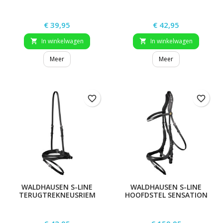
NEUSRIEM
Prijs
Prijs
€ 39,95
€ 42,95
In winkelwagen
In winkelwagen


Meer
Meer
favorite_border
favorite_border
WALDHAUSEN S-LINE
WALDHAUSEN S-LINE
TERUGTREKNEUSRIEM
HOOFDSTEL SENSATION
Prijs
Prijs