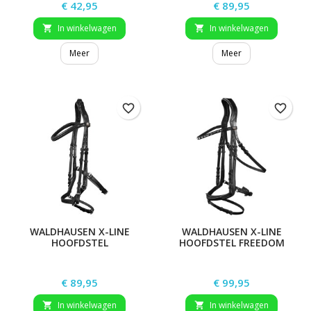
Prijs
Prijs
€ 42,95
€ 89,95
In winkelwagen
In winkelwagen


Meer
Meer
favorite_border
favorite_border
WALDHAUSEN X-LINE
WALDHAUSEN X-LINE
HOOFDSTEL
HOOFDSTEL FREEDOM
ONTSPANNING
Prijs
Prijs
€ 89,95
€ 99,95
In winkelwagen
In winkelwagen

