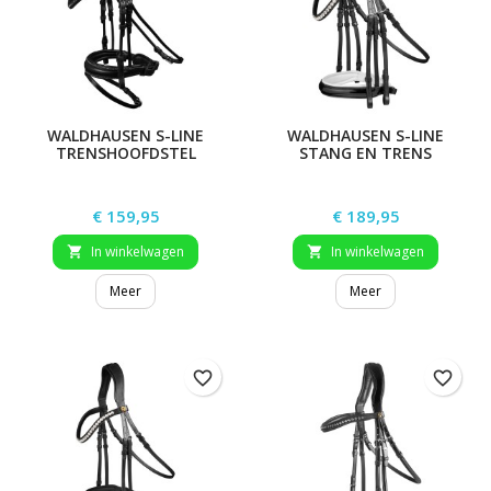
WALDHAUSEN S-LINE
WALDHAUSEN S-LINE
TRENSHOOFDSTEL
STANG EN TRENS
GLAMOUR
HOOFDSTEL TIMELESS
Prijs
Prijs
€ 159,95
€ 189,95
In winkelwagen
In winkelwagen


Meer
Meer
favorite_border
favorite_border