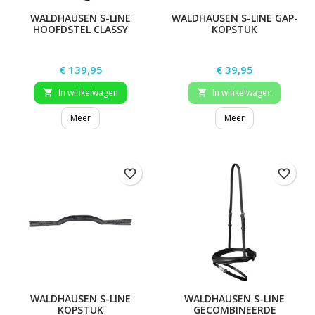
WALDHAUSEN S-LINE
WALDHAUSEN S-LINE GAP-
HOOFDSTEL CLASSY
KOPSTUK
Prijs
Prijs
€ 139,95
€ 39,95
In winkelwagen
In winkelwagen


Meer
Meer
favorite_border
favorite_border
WALDHAUSEN S-LINE
WALDHAUSEN S-LINE
KOPSTUK
GECOMBINEERDE