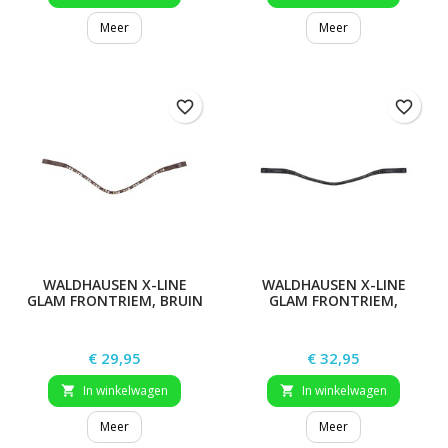
Meer
Meer
favorite_border
favorite_border
WALDHAUSEN X-LINE
WALDHAUSEN X-LINE
GLAM FRONTRIEM, BRUIN
GLAM FRONTRIEM,
ZWART
Prijs
Prijs
€ 29,95
€ 32,95
In winkelwagen
In winkelwagen


Meer
Meer