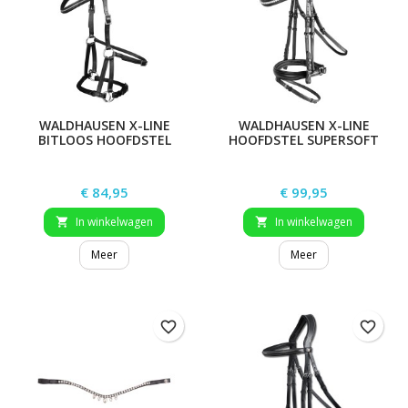
WALDHAUSEN X-LINE
WALDHAUSEN X-LINE
BITLOOS HOOFDSTEL
HOOFDSTEL SUPERSOFT
SUPERSOFT NUOVA
JOY
Prijs
Prijs
€ 84,95
€ 99,95
In winkelwagen
In winkelwagen


Meer
Meer
favorite_border
favorite_border