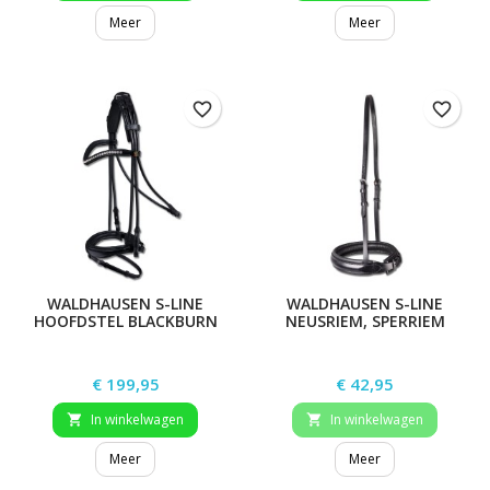
Meer
Meer
favorite_border
favorite_border
WALDHAUSEN S-LINE
WALDHAUSEN S-LINE
HOOFDSTEL BLACKBURN
NEUSRIEM, SPERRIEM
VERHOOGD
Prijs
Prijs
€ 199,95
€ 42,95
In winkelwagen
In winkelwagen


Meer
Meer