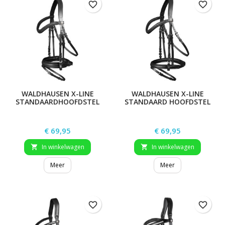
favorite_border
favorite_border
WALDHAUSEN X-LINE
WALDHAUSEN X-LINE
STANDAARDHOOFDSTEL
STANDAARD HOOFDSTEL
STOCKHOLM
LONDON
Prijs
Prijs
€ 69,95
€ 69,95
In winkelwagen
In winkelwagen


Meer
Meer
favorite_border
favorite_border