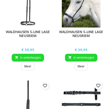
WALDHAUSEN S-LINE LAGE
WALDHAUSEN S-LINE LAGE
NEUSRIEM
NEUSRIEM
Prijs
Prijs
€ 39,95
€ 39,95
In winkelwagen
In winkelwagen


Meer
Meer
favorite_border
favorite_border