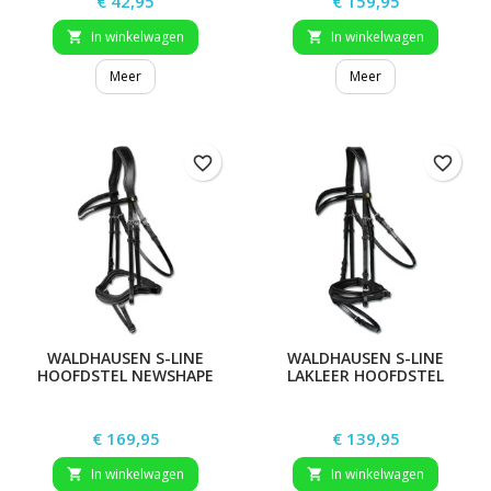
€ 42,95
€ 159,95
In winkelwagen
In winkelwagen


Meer
Meer
favorite_border
favorite_border
WALDHAUSEN S-LINE
WALDHAUSEN S-LINE
HOOFDSTEL NEWSHAPE
LAKLEER HOOFDSTEL
BLACKSHINE
Prijs
Prijs
€ 169,95
€ 139,95
In winkelwagen
In winkelwagen

