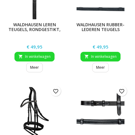
WALDHAUSEN LEREN
WALDHAUSEN RUBBER-
TEUGELS, RONDGESTIKT,
LEDEREN TEUGELS
MET HAKEN
Prijs
Prijs
€ 49,95
€ 49,95
In winkelwagen
In winkelwagen


Meer
Meer
favorite_border
favorite_border