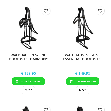
favorite_border
favorite_border
WALDHAUSEN S-LINE
WALDHAUSEN S-LINE
HOOFDSTEL HARMONY
ESSENTIAL HOOFDSTEL
Prijs
Prijs
€ 129,95
€ 149,95
In winkelwagen
In winkelwagen


Meer
Meer
favorite_border
favorite_border