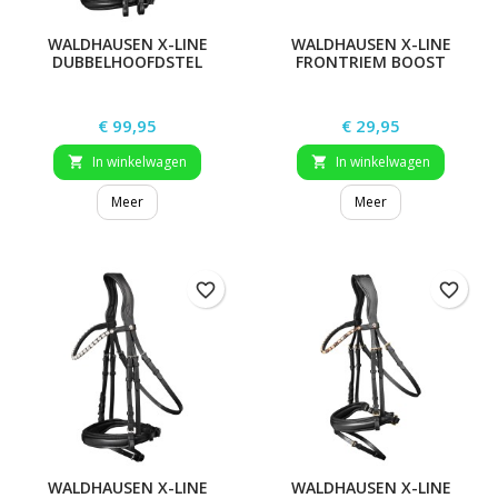
WALDHAUSEN X-LINE
WALDHAUSEN X-LINE
DUBBELHOOFDSTEL
FRONTRIEM BOOST
SUPERSOFT
Prijs
Prijs
€ 99,95
€ 29,95
In winkelwagen
In winkelwagen


Meer
Meer
favorite_border
favorite_border
WALDHAUSEN X-LINE
WALDHAUSEN X-LINE