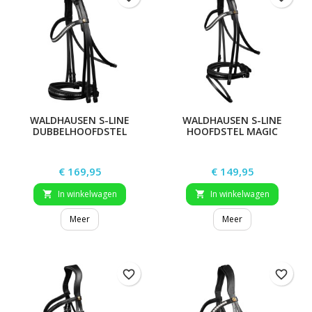
WALDHAUSEN S-LINE
WALDHAUSEN S-LINE
DUBBELHOOFDSTEL
HOOFDSTEL MAGIC
MAGIC
Prijs
Prijs
€ 169,95
€ 149,95
In winkelwagen
In winkelwagen


Meer
Meer
favorite_border
favorite_border