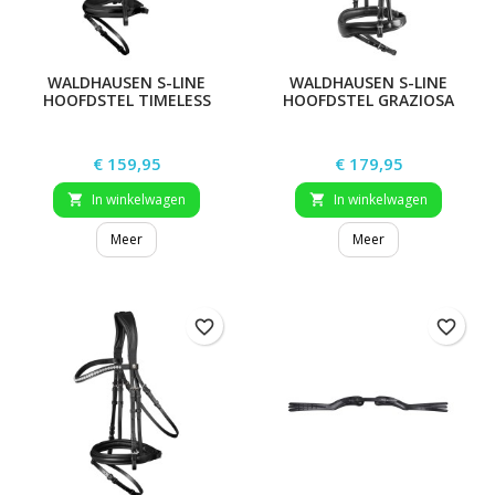
WALDHAUSEN S-LINE
WALDHAUSEN S-LINE
HOOFDSTEL TIMELESS
HOOFDSTEL GRAZIOSA
Prijs
Prijs
€ 159,95
€ 179,95
In winkelwagen
In winkelwagen


Meer
Meer
favorite_border
favorite_border