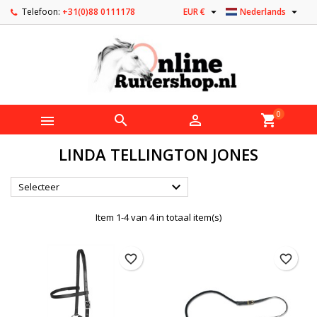


Telefoon:
+31(0)88 0111178
EUR €
Nederlands
0



shopping_cart
LINDA TELLINGTON JONES

Selecteer
Item 1-4 van 4 in totaal item(s)
favorite_border
favorite_border