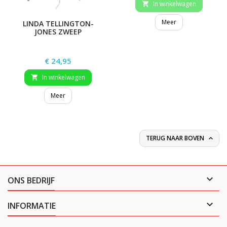
In winkelwagen

Meer
LINDA TELLINGTON-
JONES ZWEEP
Prijs
€ 24,95
In winkelwagen

Meer
TERUG NAAR BOVEN


ONS BEDRIJF

INFORMATIE