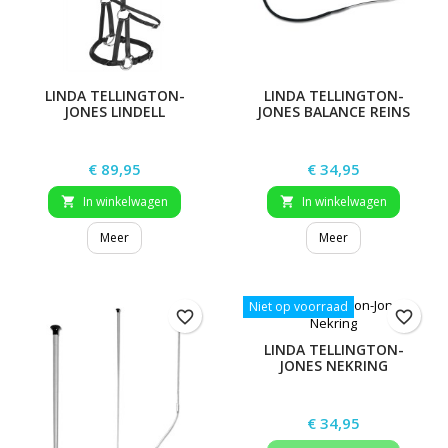
LINDA TELLINGTON-
LINDA TELLINGTON-
JONES LINDELL
JONES BALANCE REINS
Prijs
Prijs
€ 89,95
€ 34,95
In winkelwagen
In winkelwagen


Meer
Meer
Niet op voorraad
favorite_border
favorite_border
LINDA TELLINGTON-
JONES NEKRING
Prijs
€ 34,95