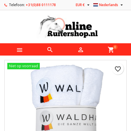


Telefoon:
+31(0)88 0111178
EUR €
Nederlands
0



shopping_cart
Niet op voorraad
favorite_border