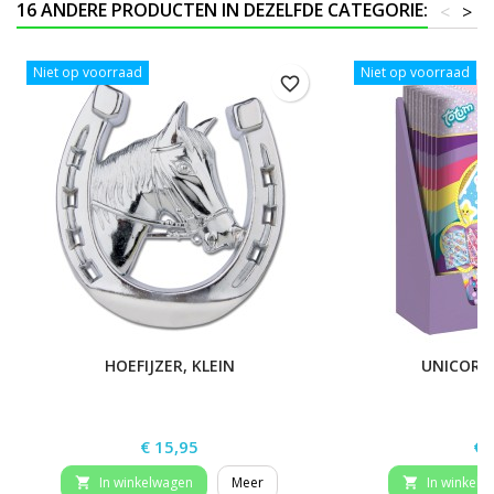
16 ANDERE PRODUCTEN IN DEZELFDE CATEGORIE:
<
>
Niet op voorraad
Niet op voorraad
favorite_border
HOEFIJZER, KLEIN
UNICORN
Prijs
Pri
€ 15,95
€ 
In winkelwagen
Meer
In winkelw

