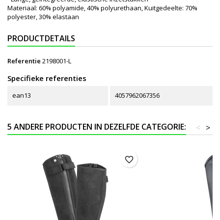
Materiaal: 60% polyamide, 40% polyurethaan, Kuitgedeelte: 70%
polyester, 30% elastaan
PRODUCTDETAILS
Referentie
2198001-L
Specifieke referenties
ean13
4057962067356
5 ANDERE PRODUCTEN IN DEZELFDE CATEGORIE:
<
>
favorite_border