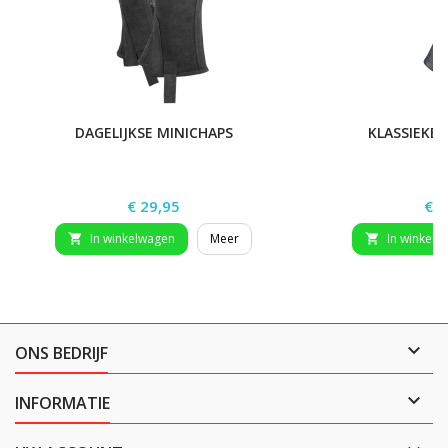
DAGELIJKSE MINICHAPS
KLASSIEKE 
Prijs
Prij
€ 29,95
€ 6
In winkelwagen
Meer
In winkelw



ONS BEDRIJF

INFORMATIE