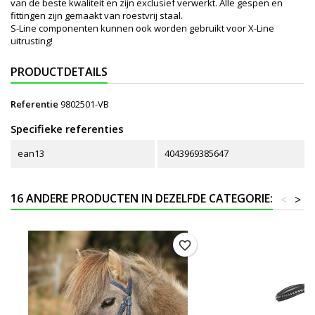
van de beste kwaliteit en zijn exclusief verwerkt. Alle gespen en
fittingen zijn gemaakt van roestvrij staal.
S-Line componenten kunnen ook worden gebruikt voor X-Line
uitrusting!
PRODUCTDETAILS
Referentie
9802501-VB
Specifieke referenties
ean13
4043969385647
16 ANDERE PRODUCTEN IN DEZELFDE CATEGORIE:
<
>
favorite_border