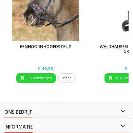
EENHOORNHOOFDSTEL 2
WALDHAUSEN S-
GRA
Prijs
Prij
€ 49,95
€ 1
In winkelwagen
Meer
In winkelw



ONS BEDRIJF

INFORMATIE