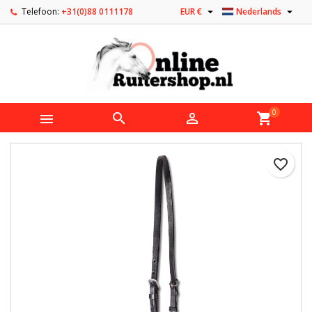


Telefoon:
+31(0)88 0111178
EUR €
Nederlands
0



shopping_cart
favorite_border