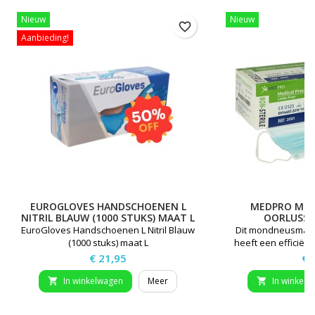
Nieuw
Nieuw
favorite_border
Aanbieding!
EUROGLOVES HANDSCHOENEN L
MEDPRO MON
NITRIL BLAUW (1000 STUKS) MAAT L
OORLUSSE
EuroGloves Handschoenen L Nitril Blauw
Dit mondneusmasker
(1000 stuks) maat L
heeft een efficiën
tegen deeltjes die d
Prijs
Pri
€ 21,95
€ 
worden. Dit masker 
druppels vrij (kun
In winkelwagen
Meer
In winkelw


andere praten, h