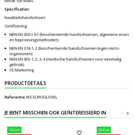
bevat 100 stuks.
Specificaties
Kwaliteitshandschoen
Certificering:
NEN-EN 420 + A1 (beschermende handschoenen, algemene eisen
en beproevingsmethoden)
NEN-EN 374-1, 2 (beschermende handschoenen tegen micro-
organismen)
NEN-EN 455-1, 2, 3, 4 (medische handschoenen voor eenmalig
gebruik)
CE-Markering
PRODUCTDETAILS
Referentie
WS EUROGLOVEL
JE BENT MISSCHIEN OOK GEÏNTERESSEERD IN
<
>
Nieuw
Nieuw
favorite_border