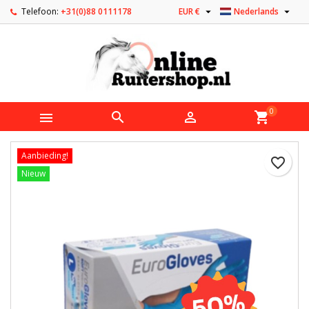


Telefoon:
+31(0)88 0111178
EUR €
Nederlands
0



shopping_cart
Aanbieding!
favorite_border
Nieuw