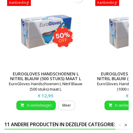
Aanbieding!
Aanbieding!
EUROGLOVES HANDSCHOENEN L
EUROGLOVES H
NITRIL BLAUW (500 STUKS) MAAT L
NITRIL BLAUW (1
EuroGloves Handschoenen L Nitril Blauw
EuroGloves Handsch
(500 stuks) maat L
(1000 stu
Prijs
Prij
€ 12,95
€ 2
In winkelwagen
Meer
In winkelw


11 ANDERE PRODUCTEN IN DEZELFDE CATEGORIE:
<
>