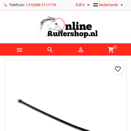


Telefoon:
+31(0)88 0111178
EUR €
Nederlands
0



shopping_cart
favorite_border