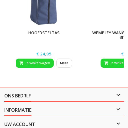
HOOFDSTELTAS
WEMBLEY WANGS
BIT,
Prijs
Prij
€ 24,95
€ 1
In winkelwagen
Meer
In winkelw



ONS BEDRIJF

INFORMATIE

UW ACCOUNT