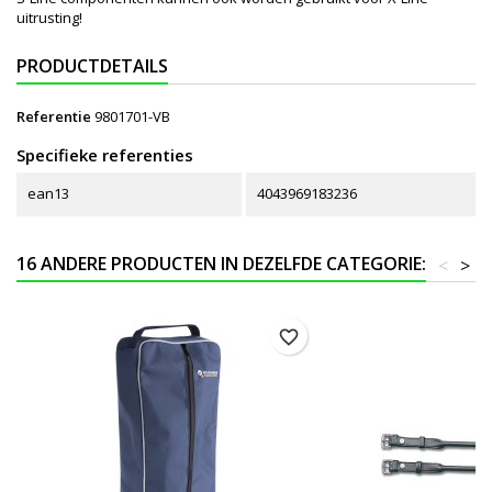
uitrusting!
PRODUCTDETAILS
Referentie
9801701-VB
Specifieke referenties
ean13
4043969183236
16 ANDERE PRODUCTEN IN DEZELFDE CATEGORIE:
<
>
favorite_border