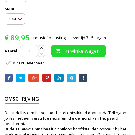
Maat
€ 89,95
Inclusief belasting
Levertijd 3 - 5 dagen
In winkelwagen
Aantal


Direct leverbaar
OMSCHRIJVING
De Lindell is een bitloos hoofdstel ontwikkeld door Linda Tellington-
Jones met een verstijfde neusriem die de mond van het paard
beschermt.
Bij de TTEAM-training heeft dit bitloos hoofdstel de voorkeur bij het
werken met jonge paarden en gevoelige paarden. Ook geschikt voor