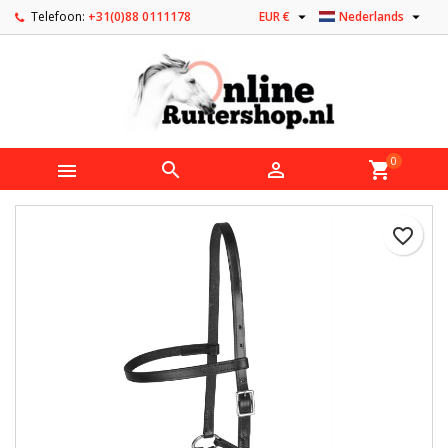


Telefoon:
+31(0)88 0111178
EUR €
Nederlands
0



shopping_cart
favorite_border