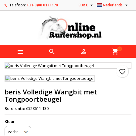


Telefoon:
+31(0)88 0111178
EUR €
Nederlands
0



shopping_cart
favorite_border
beris Volledige Wangbit met
Tongpoortbeugel
Referentie
6528611-130
Kleur