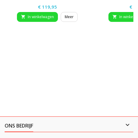
Prijs
Prij
€ 119,95
€ 1
In winkelwagen
Meer
In winkelw



ONS BEDRIJF