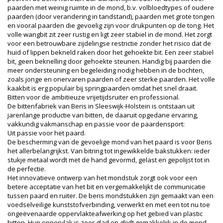
paarden met weinig ruimte in de mond, b.v. volbloedtypes of oudere
paarden (door verandering in tandstand), paarden met grote tongen
en vooral paarden die gevoelig zijn voor drukpunten op de tong. Het
volle wangbit zit zeer rustig en ligt zeer stabiel in de mond. Het zorgt
voor een betrouwbare zijdelingse restrictie zonder het risico dat de
huid of lippen bekneld raken door het gehoekte bit. Een zeer stabiel
bit, geen beknelling door gehoekte steunen. Handig bij paarden die
meer ondersteuning en begeleiding nodig hebben in de bochten,
zoals jonge en onervaren paarden of zeer sterke paarden. Het volle
kaakbit is erg populair bij springpaarden omdat het snel draait.
Bitten voor de ambitieuze vrijetijdsruiter en professional.
De bittenfabriek van Beris in Sleeswijk-Holstein is ontstaan ​​uit
jarenlange productie van bitten, de daaruit opgedane ervaring,
vakkundig vakmanschap en passie voor de paardensport:
Uit passie voor het paard.
De bescherming van de gevoelige mond van het paard is voor Beris
het allerbelangrijkst. Van bitring tot ingewikkelde bakstukken: ieder
stukje metaal wordt met de hand gevormd, gelast en gepolijst tot in
de perfectie.
Het innovatieve ontwerp van het mondstuk zorgt ook voor een
betere acceptatie van het bit en vergemakkelijkt de communicatie
tussen paard en ruiter. De beris mondstukken zijn gemaakt van een
voedselveilige kunststofverbinding, verwerkt en met een tot nu toe
ongeëvenaarde oppervlakteafwerking op het gebied van plastic
bitten. Hun oppervlak is zeer glad en glijdt gemakkelijk in de mond,