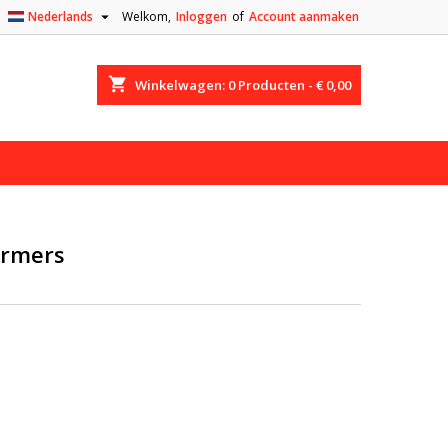

Nederlands
Welkom,
Inloggen
of
Account aanmaken
shopping_cart
Winkelwagen:
0
Producten - € 0,00
ermers