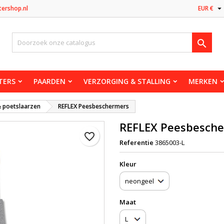

tershop.nl
EUR €

TERS
PAARDEN
VERZORGING & STALLING
MERKEN
& poetslaarzen
REFLEX Peesbeschermers
REFLEX Peesbesch
favorite_border
Referentie
3865003-L
Kleur
Maat