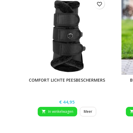
favorite_border
COMFORT LICHTE PEESBESCHERMERS
B
Prijs
€ 44,95
In winkelwagen
Meer
