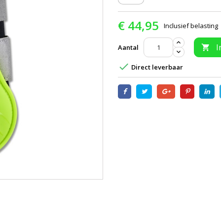
€ 44,95
Inclusief belasting
I
Aantal


Direct leverbaar