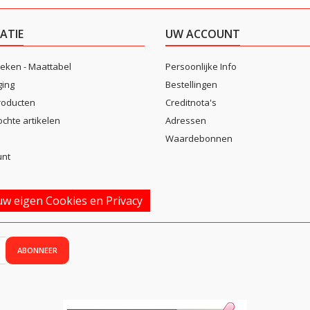
ATIE
UW ACCOUNT
eken - Maattabel
Persoonlijke Info
ging
Bestellingen
roducten
Creditnota's
ochte artikelen
Adressen
Waardebonnen
unt
w eigen Cookies en Privacy