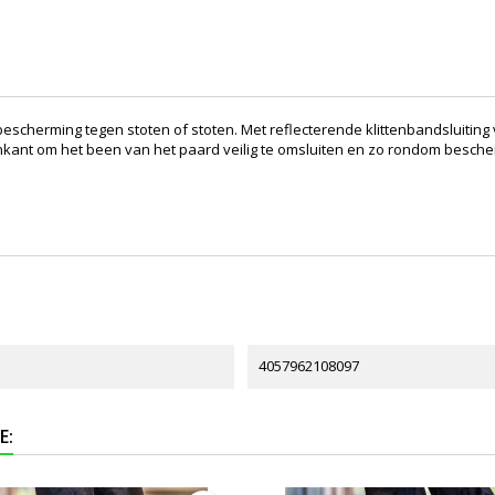
scherming tegen stoten of stoten. Met reflecterende klittenbandsluiting 
ant om het been van het paard veilig te omsluiten en zo rondom bescherm
4057962108097
E: