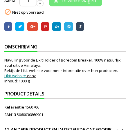
In winkelwagen
Aantal


Niet op voorraad
OMSCHRIJVING
Navulling voor de Likit Holder of Boredom Breaker. 100% natuurlijk
zout uit de Himalaya.
Bekijk de Likit-website voor meer informatie over hun producten.
Likit-website
een>
Inhoud: 1000 g
PRODUCTDETAILS
Referentie
1560706
EAN13
5060030860901
12 ANDERE PRODUCTEN IN DEZELFDE CATEGORIE: