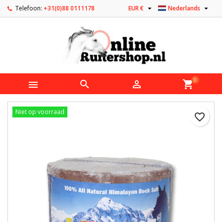


Telefoon:
+31(0)88 0111178
EUR €
Nederlands
0



shopping_cart
Niet op voorraad
favorite_border