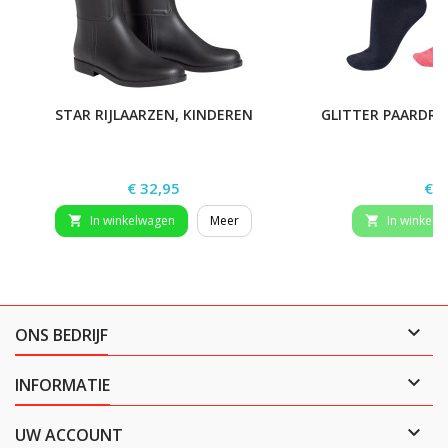
STAR RIJLAARZEN, KINDEREN
GLITTER PAARDRI
Prijs
Prij
€ 32,95
€ 1
In winkelwagen
Meer
In winkelw



ONS BEDRIJF

INFORMATIE

UW ACCOUNT