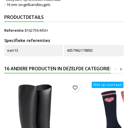
- 16 mm singelbandteugels
PRODUCTDETAILS
Referentie
8142756-MSH
Specifieke referenties
ean13
4057962178892
16 ANDERE PRODUCTEN IN DEZELFDE CATEGORIE:
<
>
Niet op voorraad
favorite_border