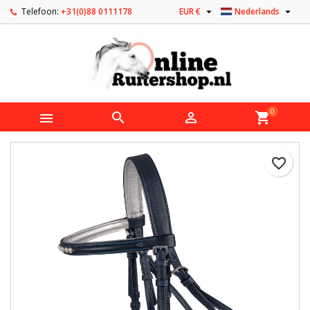


Telefoon:
+31(0)88 0111178
EUR €
Nederlands
0



shopping_cart
favorite_border