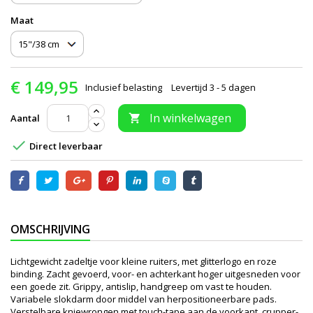
Maat
€ 149,95
Inclusief belasting
Levertijd 3 - 5 dagen
In winkelwagen
Aantal


Direct leverbaar
OMSCHRIJVING
Lichtgewicht zadeltje voor kleine ruiters, met glitterlogo en roze
binding. Zacht gevoerd, voor- en achterkant hoger uitgesneden voor
een goede zit. Grippy, antislip, handgreep om vast te houden.
Variabele slokdarm door middel van herpositioneerbare pads.
Verstelbare kniewrongen met touch-tape aan de voorkant, crupper-