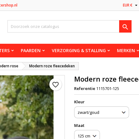

tershop.nl
EUR €

TERS
PAARDEN
VERZORGING & STALLING
MERKEN
dern rose
Modern roze fleecedeken
Modern roze fleec
favorite_border
Referentie
1115701-125
Kleur
Maat