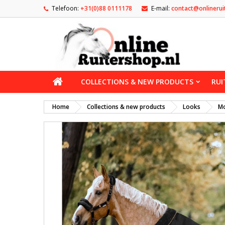
Telefoon:
+31(0)88 0111178
E-mail:
contact@onlinerui
COLLECTIONS & NEW PRODUCTS
RUI
Home
Collections & new products
Looks
Mo