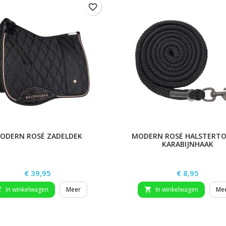
favorite_border
ODERN ROSÉ ZADELDEK
MODERN ROSÉ HALSTERTO
KARABIJNHAAK
Prijs
Prijs
€ 39,95
€ 8,95
In winkelwagen
Meer
In winkelwagen
Me

