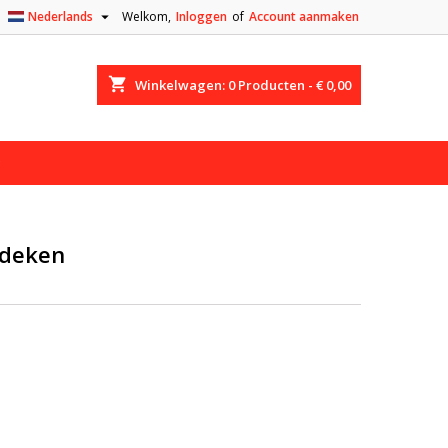

Nederlands
Welkom,
Inloggen
of
Account aanmaken
shopping_cart
Winkelwagen:
0
Producten - € 0,00
edeken