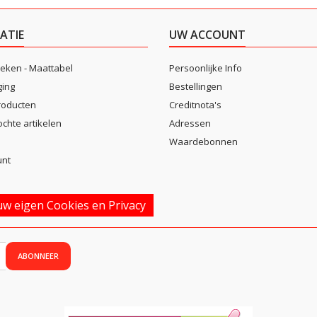
ATIE
UW ACCOUNT
eken - Maattabel
Persoonlijke Info
ging
Bestellingen
roducten
Creditnota's
ochte artikelen
Adressen
Waardebonnen
unt
w eigen Cookies en Privacy