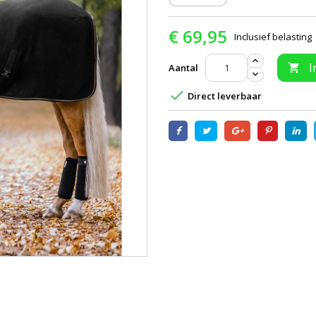
€ 69,95
Inclusief belasting
I
Aantal


Direct leverbaar