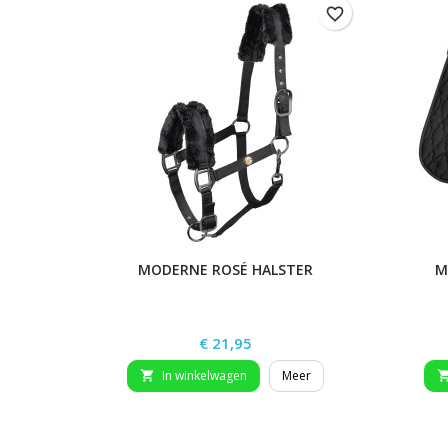
favorite_border
MODERNE ROSÉ HALSTER
M
Prijs
€ 21,95
In winkelwagen
Meer
