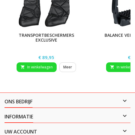
TRANSPORTBESCHERMERS
BALANCE VEIL
EXCLUSIVE
Prijs
Prij
€ 89,95
€ 9
In winkelwagen
Meer
In winkelw



ONS BEDRIJF

INFORMATIE

UW ACCOUNT