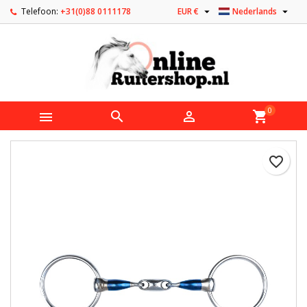


Telefoon:
+31(0)88 0111178
EUR €
Nederlands
0



shopping_cart
favorite_border