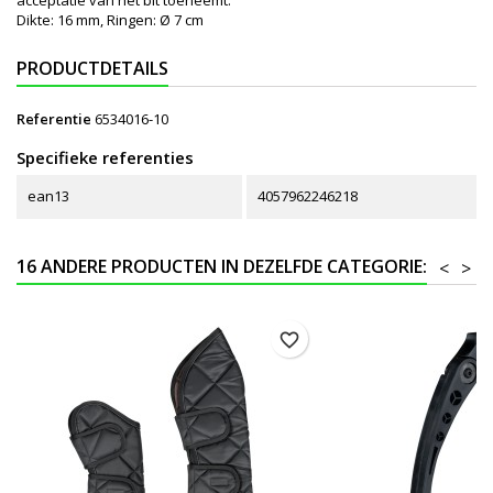
Dikte: 16 mm, Ringen: Ø 7 cm
PRODUCTDETAILS
Referentie
6534016-10
Specifieke referenties
ean13
4057962246218
16 ANDERE PRODUCTEN IN DEZELFDE CATEGORIE:
<
>
favorite_border