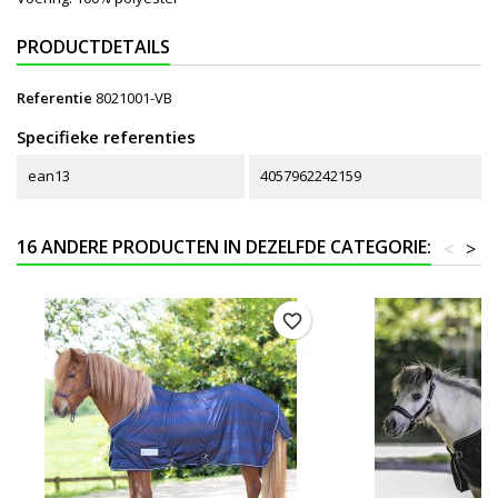
PRODUCTDETAILS
Referentie
8021001-VB
Specifieke referenties
ean13
4057962242159
16 ANDERE PRODUCTEN IN DEZELFDE CATEGORIE:
<
>
favorite_border