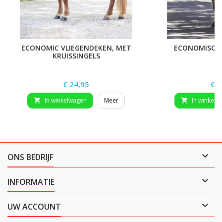
ECONOMIC VLIEGENDEKEN, MET
ECONOMISCHE
KRUISSINGELS
Prijs
Prij
€ 24,95
€ 2
In winkelwagen
Meer
In winkelw



ONS BEDRIJF

INFORMATIE

UW ACCOUNT