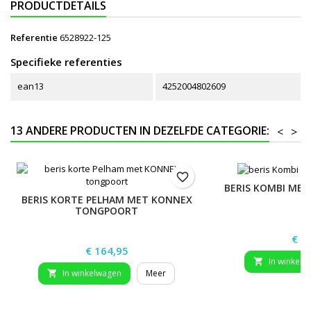
PRODUCTDETAILS
Referentie
6528922-125
Specifieke referenties
ean13
4252004802609
13 ANDERE PRODUCTEN IN DEZELFDE CATEGORIE:
<
>
favorite_border
BERIS KOMBI ME
BERIS KORTE PELHAM MET KONNEX
TONGPOORT
Prij
€ 1
Prijs
€ 164,95
In winkelw

In winkelwagen
Meer
