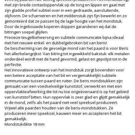
met zijn brede contactoppervlak op de tong en lippen en gaat met
zijn gladde profiel subtiel over in een gedraaide, aansluitende,
olijfvorm. De scharnieren en het middenstuk zijn fijn bewerkt en zo
gemonteerd dat ze passen bij de lage hoogte van het mondstuk.
Door de ingebouwde koperen doppen garanderen wij dat de
bitringen soepel glijden.
Precieze teugelbeheersing en subtiele communicatie bijna ideaal
met het nieuwe enkel- en dubbelgebroken bit van beris!
De bescherming van de gevoelige mond van het paard is voor Beris
het allerbelangrijkst. Van bitring tot ingewikkeld bakstuk: elk metalen
onderdeel wordt met de hand gevormd, gelast en gepolijst tot in de
perfectie.
Het innovatieve ontwerp van het mondstuk zorgt bovendien voor
een betere acceptatie van het bit en vergemakkelijkt subtiele
communicatie tussen paard en ruiter. De beris mondstukken zijn
gemaakt van een voedselveilige kunststof, verwerkt en met een
oppervlakteafwerking die tot nu toe ongeëvenaard is op het gebied
van kunststof bitten. Hun oppervlak is zeer glad en glijdt gemakkelijk
in de mond, zelfs als het paard niet veel speeksel produceert.
Vrijwel alle paarden houden van de beris-mondstukken. Ze
produceren meer speeksel, kauwen meer en accepteren het bit
gemakkelijk.
Mondstukdikte 18 mm