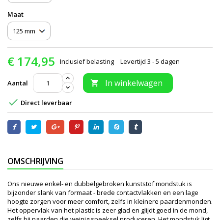
Maat
€ 174,95
Inclusief belasting
Levertijd 3 - 5 dagen
In winkelwagen
Aantal


Direct leverbaar
OMSCHRIJVING
Ons nieuwe enkel- en dubbelgebroken kunststof mondstuk is
bijzonder slank van formaat - brede contactvlakken en een lage
hoogte zorgen voor meer comfort, zelfs in kleinere paardenmonden.
Het oppervlak van het plastic is zeer glad en glijdt goed in de mond,
zelfs bij paarden die weinig speeksel produceren. Het mondstuk ligt