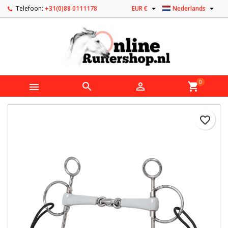


Telefoon:
+31(0)88 0111178
EUR €
Nederlands
0



shopping_cart
favorite_border