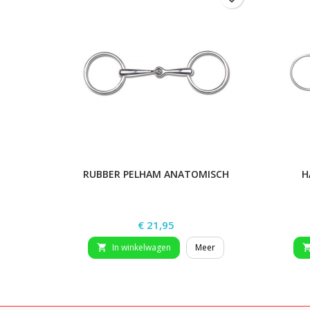
RUBBER PELHAM ANATOMISCH
H
Prijs
€ 21,95
In winkelwagen
Meer
