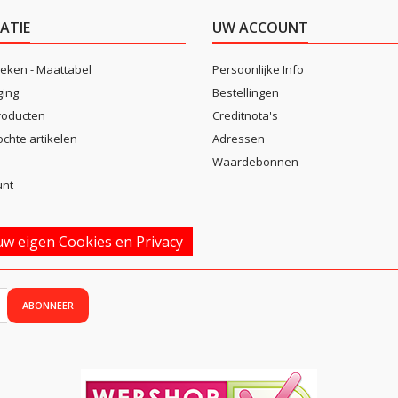
ATIE
UW ACCOUNT
eken - Maattabel
Persoonlijke Info
ging
Bestellingen
roducten
Creditnota's
ochte artikelen
Adressen
Waardebonnen
unt
w eigen Cookies en Privacy