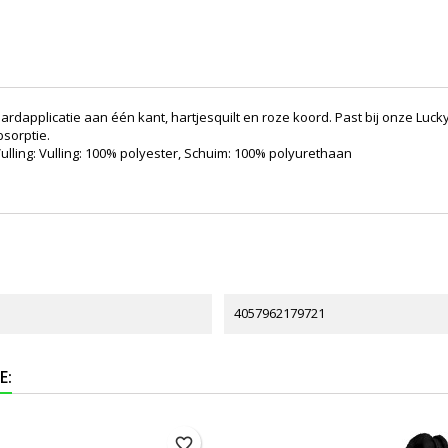
ardapplicatie aan één kant, hartjesquilt en roze koord. Past bij onze Lucky
sorptie.
ulling: Vulling: 100% polyester, Schuim: 100% polyurethaan
4057962179721
E:
favorite_border