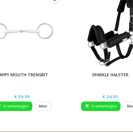
APPY MOUTH TRENSBIT
SPARKLE HALSTER
Prijs
Prijs
€ 39,95
€ 24,95
In winkelwagen
Meer
In winkelwagen
Me

