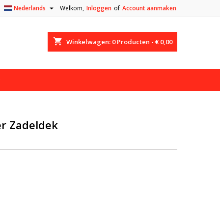

Nederlands
Welkom,
Inloggen
of
Account aanmaken
shopping_cart
Winkelwagen:
0
Producten - € 0,00
er Zadeldek