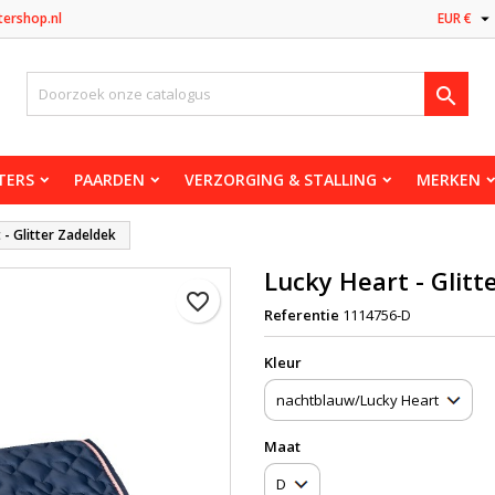

tershop.nl
EUR €

TERS
PAARDEN
VERZORGING & STALLING
MERKEN
 - Glitter Zadeldek
Lucky Heart - Glitt
favorite_border
Referentie
1114756-D
Kleur
Maat