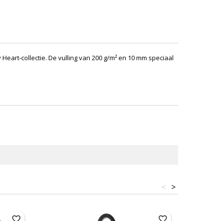
 Heart-collectie. De vulling van 200 g/m² en 10 mm speciaal
<
>
favorite_border
favorite_border