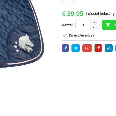
€ 39,95
Inclusief belasting
I
Aantal


Direct leverbaar