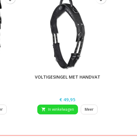
VOLTIGESINGEL MET HANDVAT
G
Prijs
€ 49,95
er
In winkelwagen
Meer

