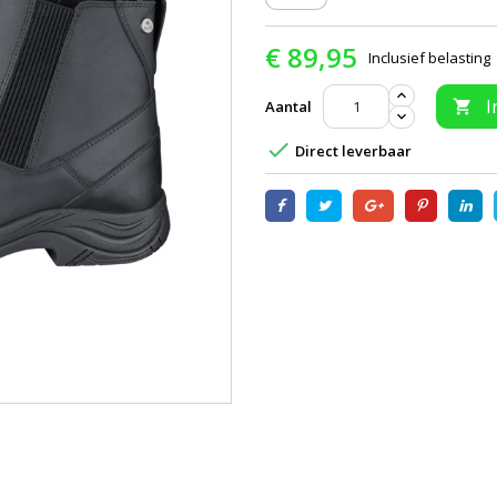
€ 89,95
Inclusief belasting
I
Aantal


Direct leverbaar