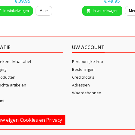
Prijs
Prijs
€ 39,95
€ 49,95
In winkelwagen
Meer
In winkelwagen
Me


ATIE
UW ACCOUNT
eken - Maattabel
Persoonlijke Info
ging
Bestellingen
roducten
Creditnota's
ochte artikelen
Adressen
Waardebonnen
unt
w eigen Cookies en Privacy