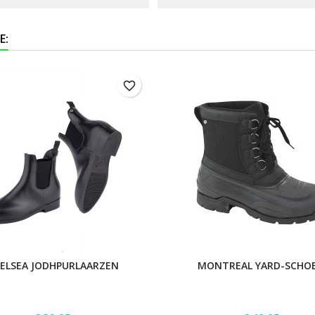
E:
favorite_border
ELSEA JODHPURLAARZEN
MONTREAL YARD-SCHO