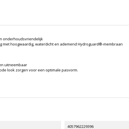
 en onderhoudsvriendelijk
ering met hoogwaardig, waterdicht en ademend Hydroguard®-membraan
 en uitneembaar
ribde look zorgen voor een optimale pasvorm.
4057962229396