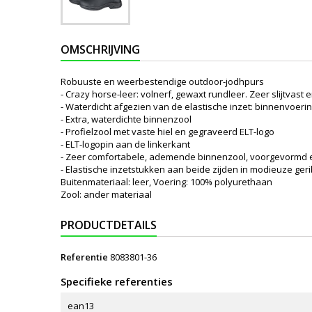
OMSCHRIJVING
Robuuste en weerbestendige outdoor-jodhpurs
- Crazy horse-leer: volnerf, gewaxt rundleer. Zeer slijtvast
- Waterdicht afgezien van de elastische inzet: binnenvo
- Extra, waterdichte binnenzool
- Profielzool met vaste hiel en gegraveerd ELT-logo
- ELT-logopin aan de linkerkant
- Zeer comfortabele, ademende binnenzool, voorgevormd
- Elastische inzetstukken aan beide zijden in modieuze ge
Buitenmateriaal: leer, Voering: 100% polyurethaan
Zool: ander materiaal
PRODUCTDETAILS
Referentie
8083801-36
Specifieke referenties
ean13