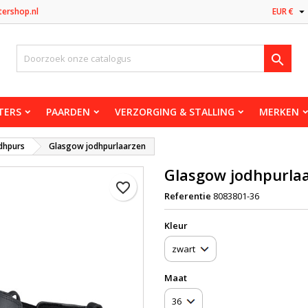

tershop.nl
EUR €

TERS
PAARDEN
VERZORGING & STALLING
MERKEN
dhpurs
Glasgow jodhpurlaarzen
Glasgow jodhpurla
favorite_border
Referentie
8083801-36
Kleur
Maat