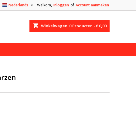

Nederlands
Welkom,
Inloggen
of
Account aanmaken
shopping_cart
Winkelwagen:
0
Producten - € 0,00
arzen