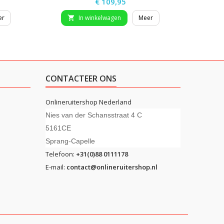
Prijs
€ 109,95
er
In winkelwagen
Meer


CONTACTEER ONS
Onlineruitershop Nederland
Nies van der Schansstraat 4 C
5161CE
Sprang-Capelle
Telefoon:
+31(0)88 0111178
E-mail:
contact@onlineruitershop.nl