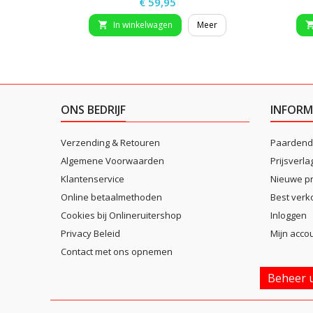
Prijs
€ 59,95
In winkelwagen
Meer

ONS BEDRIJF
INFORM
Verzending & Retouren
Paardend
Algemene Voorwaarden
Prijsverla
Klantenservice
Nieuwe p
Online betaalmethoden
Best verk
Cookies bij Onlineruitershop
Inloggen
Privacy Beleid
Mijn acco
Contact met ons opnemen
Beheer u