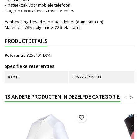
- Insteekzak voor mobiele telefoon
- Logo in decoratieve strasssteentjes
Aanbeveling: bestel een maat kleiner (damesmaten).
Materiaal: 78% polyamide, 22% elastaan
PRODUCTDETAILS
Referentie
3256401-D34
Specifieke referenties
ean13
4057962225084
13 ANDERE PRODUCTEN IN DEZELFDE CATEGORIE:
<
>
favorite_border