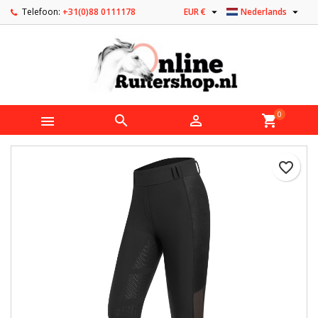


Telefoon:
+31(0)88 0111178
EUR €
Nederlands
0



shopping_cart
favorite_border