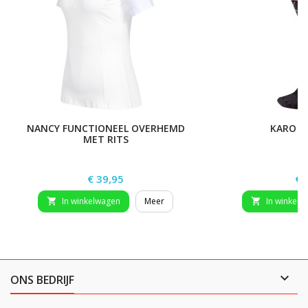
NANCY FUNCTIONEEL OVERHEMD
KARO R
MET RITS
Prijs
Pri
€ 39,95
€ 
In winkelwagen
Meer
In winkelw



ONS BEDRIJF