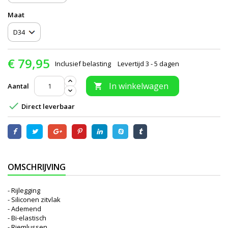
Maat
€ 79,95
Inclusief belasting
Levertijd 3 - 5 dagen
In winkelwagen
Aantal


Direct leverbaar
OMSCHRIJVING
- Rijlegging
- Siliconen zitvlak
- Ademend
- Bi-elastisch
- Riemlussen