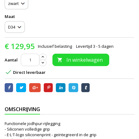
Maat
€ 129,95
Inclusief belasting
Levertijd 3 - 5 dagen
In winkelwagen
Aantal


Direct leverbaar
OMSCHRIJVING
Functionele jodhpur-rijlegging
- Siliconen volledige grip
- E·L·T-logo siliconenprint - geïntegreerd in de grip