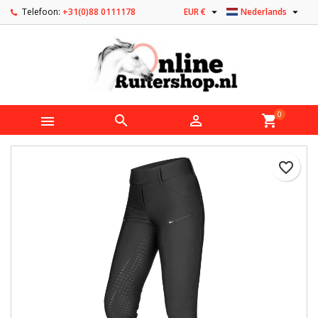


Telefoon:
+31(0)88 0111178
EUR €
Nederlands
0



shopping_cart
favorite_border