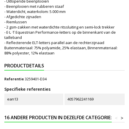
- Uitlopende beenplooien
- Beenplooien met rubberen staaf
- Waterdicht, waterkolom: 5.000 mm
- Afgedichte zijnaden
- Riemlussen
- 2 gsm-zakken met waterdichte ritssluiting en semi-lock trekker
- E·L ·T Equestrian Performance-letters op de binnenkant van de
tailleband
- Reflecterende ELT-letters parallel aan de rechterzijnaad
Buitenmateriaal: 75% polyamide, 25% elastaan, Binnenmateriaal:
88% polyester, 12% elastaan
PRODUCTDETAILS
Referentie
3259401-D34
Specifieke referenties
ean13
4057962241169
16 ANDERE PRODUCTEN IN DEZELFDE CATEGORIE:
<
>