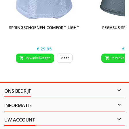
SPRINGSCHOENEN COMFORT LIGHT
PEGASUS SP
Prijs
Prij
€ 29,95
€ 2
In winkelwagen
Meer
In winkelw



ONS BEDRIJF

INFORMATIE

UW ACCOUNT