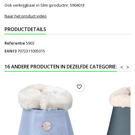
Ook verkrijgbaar in Slim (productnr. 590401)!
Naar het product video
PRODUCTDETAILS
Referentie
5903
EAN13
7072311005015
16 ANDERE PRODUCTEN IN DEZELFDE CATEGORIE:
<
>
favorite_border