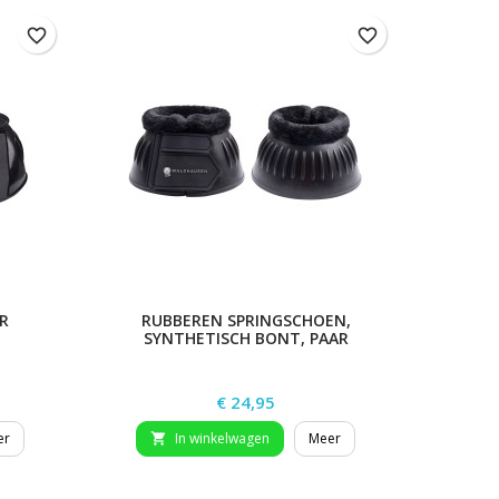
favorite_border
favorite_border
R
RUBBEREN SPRINGSCHOEN,
PH
SYNTHETISCH BONT, PAAR
Prijs
€ 24,95
er
In winkelwagen
Meer

