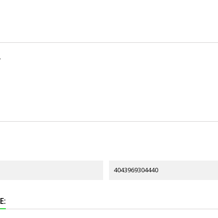
.
4043969304440
E: