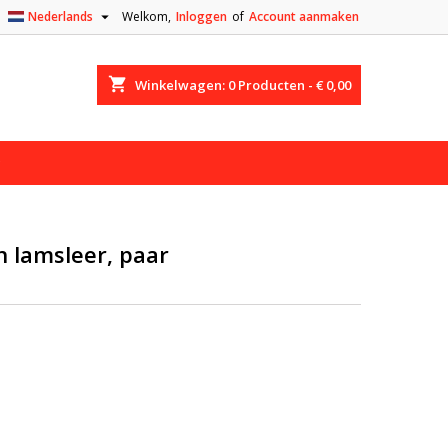

Nederlands
Welkom,
Inloggen
of
Account aanmaken
shopping_cart
Winkelwagen:
0
Producten - € 0,00
 lamsleer, paar