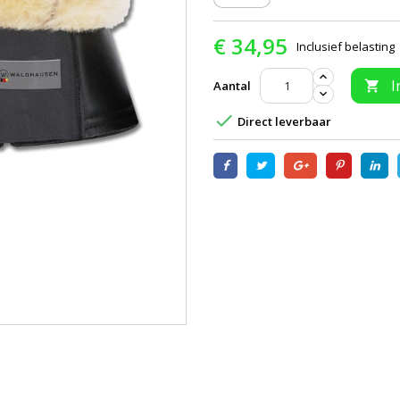
€ 34,95
Inclusief belasting
I
Aantal


Direct leverbaar