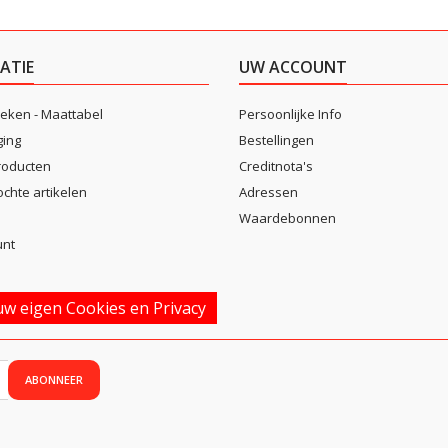
ATIE
UW ACCOUNT
eken - Maattabel
Persoonlijke Info
ging
Bestellingen
roducten
Creditnota's
ochte artikelen
Adressen
Waardebonnen
unt
w eigen Cookies en Privacy