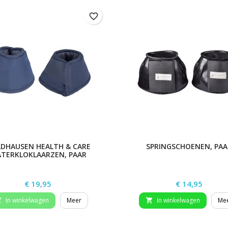
favorite_border
DHAUSEN HEALTH & CARE
SPRINGSCHOENEN, PAA
TERKLOKLAARZEN, PAAR
Prijs
Prijs
€ 19,95
€ 14,95
In winkelwagen
Meer
In winkelwagen
Me

