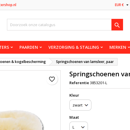

tershop.nl
EUR €

TERS
PAARDEN
VERZORGING & STALLING
MERKEN
hoenen & kogelbescherming
Springschoenen van lamsleer, paar
Springschoenen van
favorite_border
Referentie
3853201-L
Kleur
Maat