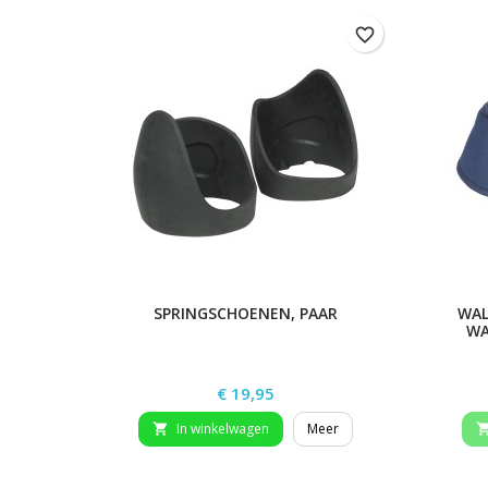
favorite_border
SPRINGSCHOENEN, PAAR
WAL
WA
Prijs
€ 19,95
In winkelwagen
Meer
