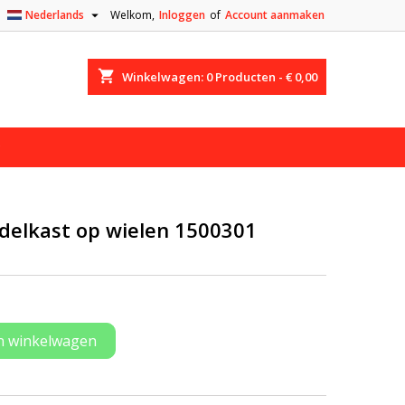

Nederlands
Welkom,
Inloggen
of
Account aanmaken
shopping_cart
Winkelwagen:
0
Producten - € 0,00
adelkast op wielen 1500301
n winkelwagen