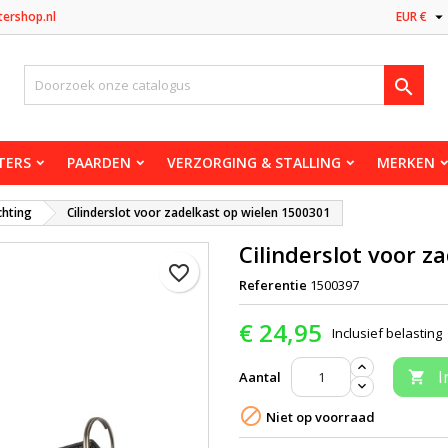

tershop.nl
EUR €

TERS
PAARDEN
VERZORGING & STALLING
MERKEN
chting
Cilinderslot voor zadelkast op wielen 1500301
Cilinderslot voor z
favorite_border
Referentie
1500397
€ 24,95
Inclusief belasting
I
Aantal


Niet op voorraad