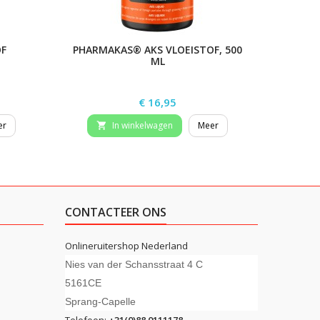
F
PHARMAKAS® AKS VLOEISTOF, 500
ELAST
ML
Prijs
€ 16,95
er
In winkelwagen
Meer


CONTACTEER ONS
Onlineruitershop Nederland
Nies van der Schansstraat 4 C
5161CE
Sprang-Capelle