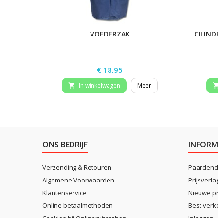
VOEDERZAK
CILIND
Prijs
€ 18,95
In winkelwagen
Meer

ONS BEDRIJF
INFORM
Verzending & Retouren
Paardend
Algemene Voorwaarden
Prijsverla
Klantenservice
Nieuwe p
Online betaalmethoden
Best verk