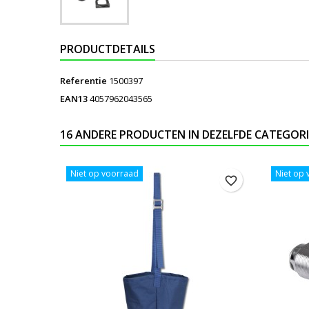
PRODUCTDETAILS
Referentie
1500397
EAN13
4057962043565
16 ANDERE PRODUCTEN IN DEZELFDE CATEGORI
Niet op voorraad
Niet op
favorite_border