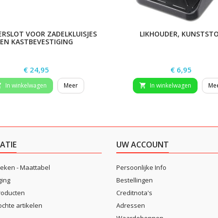
ERSLOT VOOR ZADELKLUISJES
LIKHOUDER, KUNSTSTO
EN KASTBEVESTIGING
Prijs
Prijs
€ 24,95
€ 6,95
In winkelwagen
Meer
In winkelwagen
Me


ATIE
UW ACCOUNT
eken - Maattabel
Persoonlijke Info
ging
Bestellingen
roducten
Creditnota's
ochte artikelen
Adressen