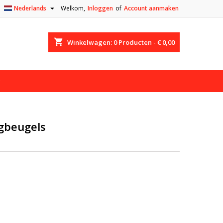

Nederlands
Welkom,
Inloggen
of
Account aanmaken
shopping_cart
Winkelwagen:
0
Producten - € 0,00
jgbeugels