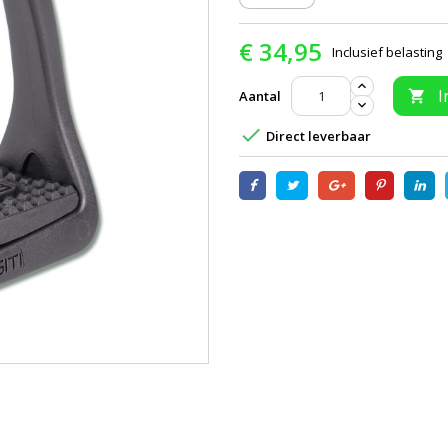
€ 34,95
Inclusief belasting
I
Aantal


Direct leverbaar