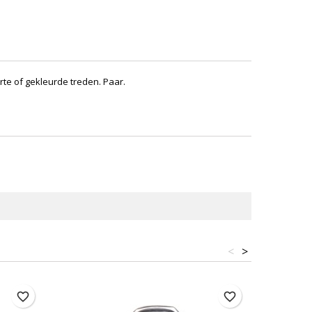
rte of gekleurde treden. Paar.
<
>
favorite_border
favorite_border