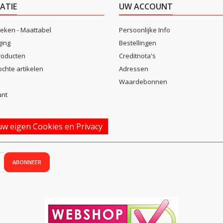
ATIE
UW ACCOUNT
eken - Maattabel
Persoonlijke Info
ging
Bestellingen
roducten
Creditnota's
ochte artikelen
Adressen
Waardebonnen
unt
w eigen Cookies en Privacy