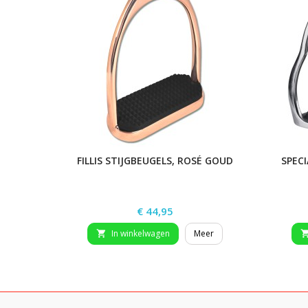
FILLIS STIJGBEUGELS, ROSÉ GOUD
SPECI
Prijs
€ 44,95
In winkelwagen
Meer
