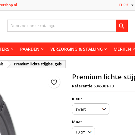

tershop.nl
EUR €

TERS
PAARDEN
VERZORGING & STALLING
MERKEN
els
Premium lichte stijgbeugels
Premium lichte sti
favorite_border
Referentie
6045301-10
Kleur
Maat