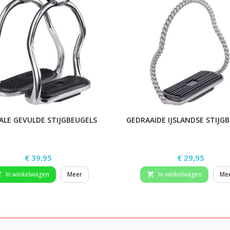
ALE GEVULDE STIJGBEUGELS
GEDRAAIDE IJSLANDSE STIJG
Prijs
Prijs
€ 39,95
€ 29,95
In winkelwagen
Meer
In winkelwagen
Me

