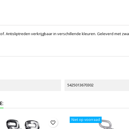
f. Antisliptreden verkrijgbaar in verschillende kleuren. Geleverd met zwa
5425013670302
E:
Niet op voorraad
favorite_border