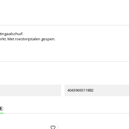
tingaalschuif.
rkt. Met roestvrijstalen gespen.
4043969311882
E:
favorite_border