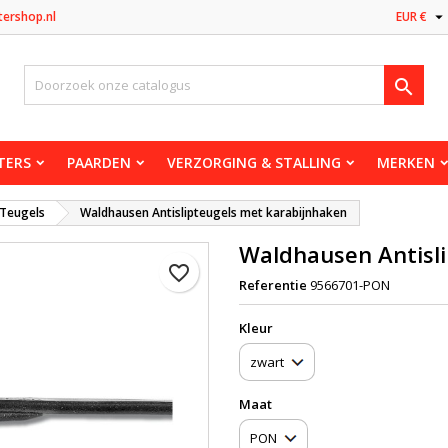

tershop.nl
EUR €

TERS
PAARDEN
VERZORGING & STALLING
MERKEN
Teugels
Waldhausen Antislipteugels met karabijnhaken
Waldhausen Antisl
favorite_border
Referentie
9566701-PON
Kleur
Maat