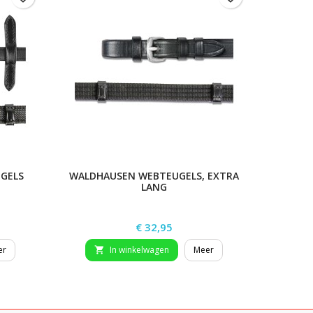
GELS
WALDHAUSEN WEBTEUGELS, EXTRA
WALDHA
LANG
Prijs
€ 32,95
er
In winkelwagen
Meer

