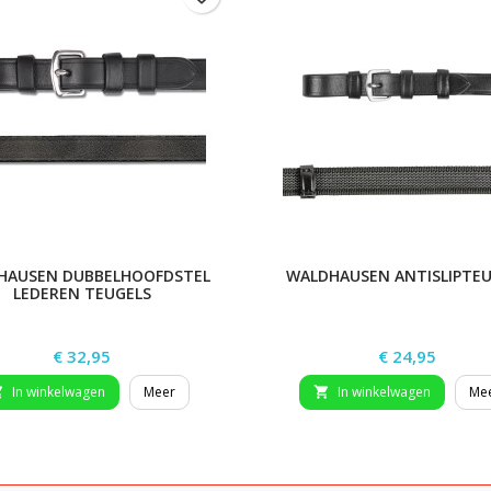
HAUSEN DUBBELHOOFDSTEL
WALDHAUSEN ANTISLIPTEU
LEDEREN TEUGELS
Prijs
Prijs
€ 32,95
€ 24,95
In winkelwagen
Meer
In winkelwagen
Me

