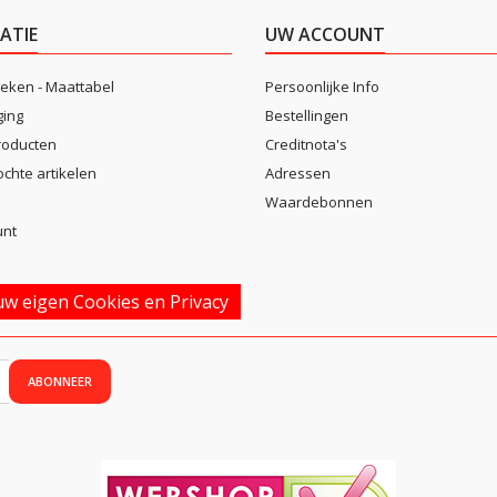
ATIE
UW ACCOUNT
eken - Maattabel
Persoonlijke Info
ging
Bestellingen
roducten
Creditnota's
ochte artikelen
Adressen
Waardebonnen
unt
w eigen Cookies en Privacy