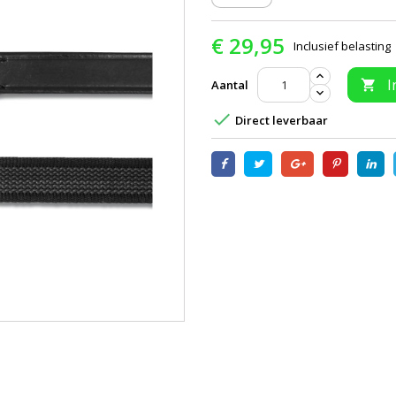
€ 29,95
Inclusief belasting
I
Aantal


Direct leverbaar