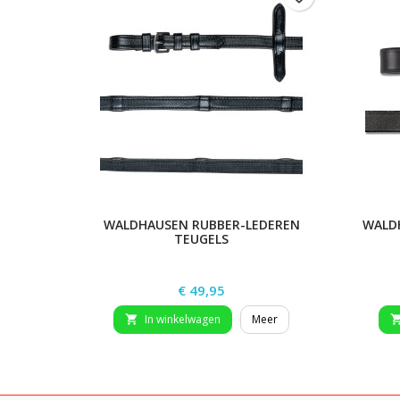
WALDHAUSEN RUBBER-LEDEREN
WALD
TEUGELS
Prijs
€ 49,95
In winkelwagen
Meer
