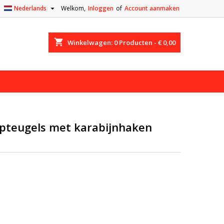

Nederlands
Welkom,
Inloggen
of
Account aanmaken
shopping_cart
Winkelwagen:
0
Producten - € 0,00
ipteugels met karabijnhaken