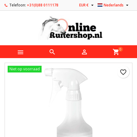


Telefoon:
+31(0)88 0111178
EUR €
Nederlands
0



shopping_cart
Niet op voorraad
favorite_border