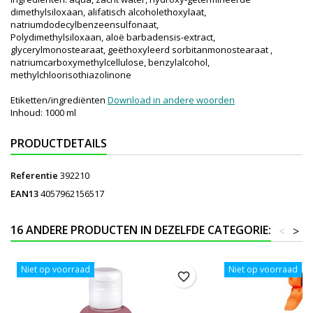
dimethylsiloxaan, alifatisch alcoholethoxylaat,
natriumdodecylbenzeensulfonaat,
Polydimethylsiloxaan, aloë barbadensis-extract,
glycerylmonostearaat, geëthoxyleerd sorbitanmonostearaat ,
natriumcarboxymethylcellulose, benzylalcohol,
methylchloorisothiazolinone
Etiketten/ingrediënten
Download in andere woorden
Inhoud: 1000 ml
PRODUCTDETAILS
Referentie
392210
EAN13
4057962156517
16 ANDERE PRODUCTEN IN DEZELFDE CATEGORIE:
<
>
Niet op voorraad
Niet op voorraad
favorite_border