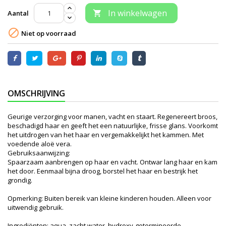
In winkelwagen
Aantal


Niet op voorraad
OMSCHRIJVING
Geurige verzorging voor manen, vacht en staart. Regenereert broos,
beschadigd haar en geeft het een natuurlijke, frisse glans. Voorkomt
het uitdrogen van het haar en vergemakkelijkt het kammen. Met
voedende aloë vera.
Gebruiksaanwijzing:
Spaarzaam aanbrengen op haar en vacht. Ontwar lang haar en kam
het door. Eenmaal bijna droog, borstel het haar en bestrijk het
grondig.
Opmerking: Buiten bereik van kleine kinderen houden. Alleen voor
uitwendig gebruik.
Ingrediënten: aqua, zacht water, hydroxy-getermineerde