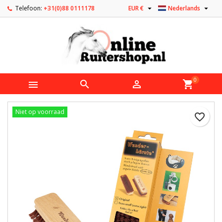


Telefoon:
+31(0)88 0111178
EUR €
Nederlands
0



shopping_cart
Niet op voorraad
favorite_border