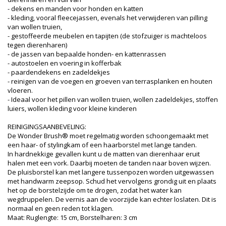
- dekens en manden voor honden en katten
- kleding, vooral fleecejassen, evenals het verwijderen van pilling
van wollen truien,
- gestoffeerde meubelen en tapijten (de stofzuiger is machteloos
tegen dierenharen)
- de jassen van bepaalde honden- en kattenrassen
- autostoelen en voering in kofferbak
- paardendekens en zadeldekjes
- reinigen van de voegen en groeven van terrasplanken en houten
vloeren.
- Ideaal voor het pillen van wollen truien, wollen zadeldekjes, stoffen
luiers, wollen kleding voor kleine kinderen
REINIGINGSAANBEVELING:
De Wonder Brush® moet regelmatig worden schoongemaakt met
een haar- of stylingkam of een haarborstel met lange tanden.
In hardnekkige gevallen kunt u de matten van dierenhaar eruit
halen met een vork. Daarbij moeten de tanden naar boven wijzen.
De pluisborstel kan met langere tussenpozen worden uitgewassen
met handwarm zeepsop. Schud het vervolgens grondig uit en plaats
het op de borstelzijde om te drogen, zodat het water kan
wegdruppelen. De vernis aan de voorzijde kan echter loslaten. Dit is
normaal en geen reden tot klagen.
Maat: Ruglengte: 15 cm, Borstelharen: 3 cm