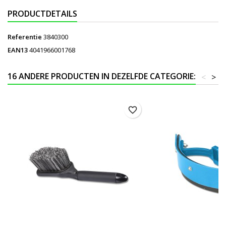
PRODUCTDETAILS
Referentie
3840300
EAN13
4041966001768
16 ANDERE PRODUCTEN IN DEZELFDE CATEGORIE:
<
>
favorite_border