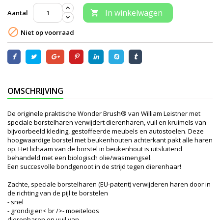
In winkelwagen
Aantal


Niet op voorraad
OMSCHRIJVING
De originele praktische Wonder Brush® van William Leistner met
speciale borstelharen verwijdert dierenharen, vuil en kruimels van
bijvoorbeeld kleding, gestoffeerde meubels en autostoelen. Deze
hoogwaardige borstel met beukenhouten achterkant pakt alle haren
op. Het lichaam van de borstel in beukenhout is uitsluitend
behandeld met een biologisch olie/wasmengsel.
Een succesvolle bondgenoot in de strijd tegen dierenhaar!
Zachte, speciale borstelharen (EU-patent) verwijderen haren door in
de richting van de pijl te borstelen
- snel
- grondig en< br />- moeiteloos
dierenharen en vuil van