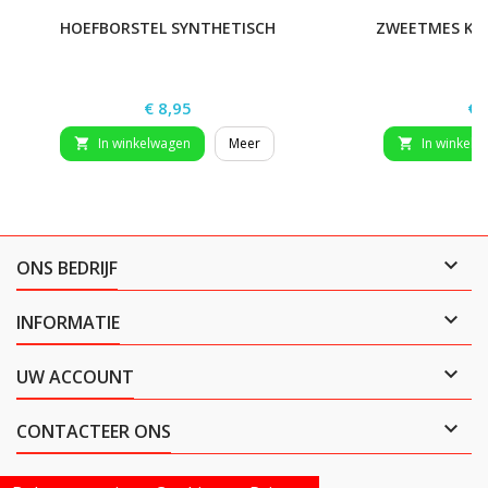
HOEFBORSTEL SYNTHETISCH
ZWEETMES KLE
Prijs
Pri
€ 8,95
€ 
In winkelwagen
Meer
In winkelw



ONS BEDRIJF

INFORMATIE

UW ACCOUNT

CONTACTEER ONS