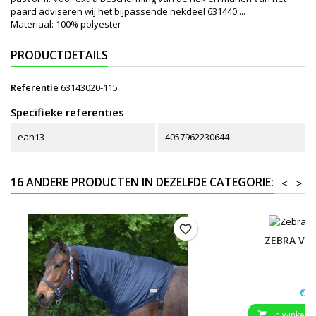
paard adviseren wij het bijpassende nekdeel 631440 ...
Materiaal: 100% polyester
PRODUCTDETAILS
Referentie
63143020-115
Specifieke referenties
ean13
4057962230644
16 ANDERE PRODUCTEN IN DEZELFDE CATEGORIE:
<
>
favorite_border
ZEBRA VL
Prij
€ 4
In winkelw
