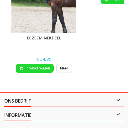
ECZEEM NEKDEEL
Prijs
€ 34,95
In winkelwagen
Meer


ONS BEDRIJF

INFORMATIE