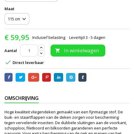
Maat
€ 59,95
Inclusief belasting
Levertijd 3 - 5 dagen
In winkelwagen
Aantal


Direct leverbaar
OMSCHRIJVING
Hoge kwaliteit vliegendeken gemaakt van een fijnmazige stof. De
buik- en staartflappen van de deken zorgen voor bescherming
tegen vervelende insecten. De dubbele sluitingen aan de voorkant,
schopplooi, filetkoord en bilkoorden garanderen een perfecte
pasvorm. Voor extra bescherming van de nek en manen van het