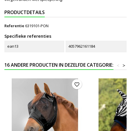
PRODUCTDETAILS
Referentie
6319101-PON
Specifieke referenties
ean13
4057962161184
16 ANDERE PRODUCTEN IN DEZELFDE CATEGORIE:
<
>
favorite_border