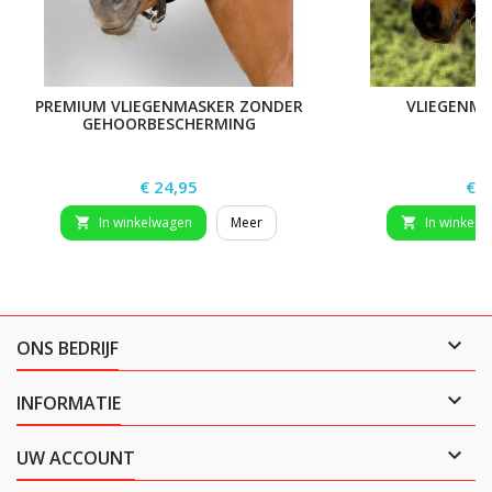
PREMIUM VLIEGENMASKER ZONDER
VLIEGENMA
GEHOORBESCHERMING
Prijs
Prij
€ 24,95
€ 1
In winkelwagen
Meer
In winkelw



ONS BEDRIJF

INFORMATIE

UW ACCOUNT