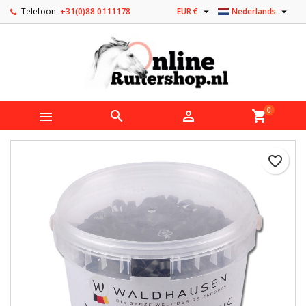


Telefoon:
+31(0)88 0111178
EUR €
Nederlands
0



shopping_cart
favorite_border