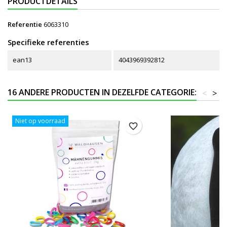
PRODUCTDETAILS
Referentie
6063310
Specifieke referenties
ean13
4043969392812
16 ANDERE PRODUCTEN IN DEZELFDE CATEGORIE:
<
>
Niet op voorraad
favorite_border