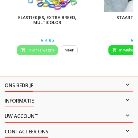
ELASTIEKJES, EXTRA BREED,
STAARTB
MULTICOLOR
Prijs
Prij
€ 4,95
€ 1
In winkelwagen
Meer
In winkelw



ONS BEDRIJF

INFORMATIE

UW ACCOUNT

CONTACTEER ONS