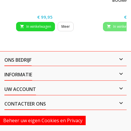
BOOMMA
Prijs
Prij
€ 99,95
€ 3
In winkelwagen
Meer
In winkelw



ONS BEDRIJF

INFORMATIE

UW ACCOUNT

CONTACTEER ONS
Beheer uw eigen Cookies en Privacy