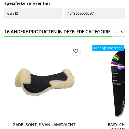
Specifieke referenties
ean13
4043969006597
16 ANDERE PRODUCTEN IN DEZELFDE CATEGORIE:
<
>
Niet op voorraad
favorite_border
ZADELBONTJE VAN LAMSVACHT
EASY-CHA