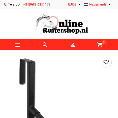


Telefoon:
+31(0)88 0111178
EUR €
Nederlands
0



shopping_cart
favorite_border