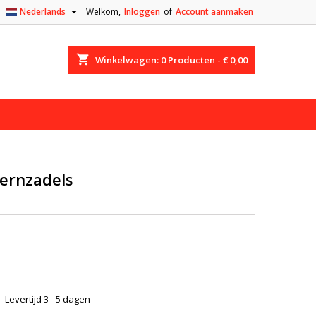

Nederlands
Welkom,
Inloggen
of
Account aanmaken
shopping_cart
Winkelwagen:
0
Producten - € 0,00
ternzadels
Levertijd 3 - 5 dagen