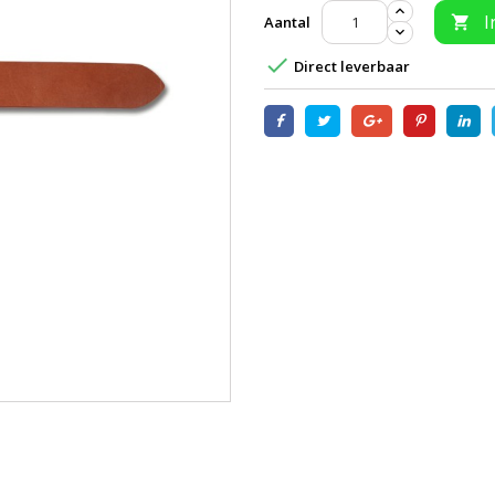
I
Aantal


Direct leverbaar