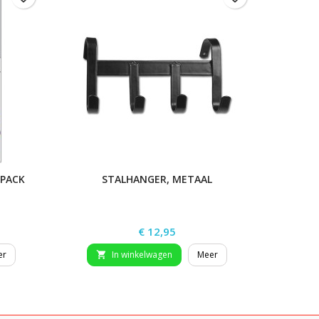
 PACK
STALHANGER, METAAL
Prijs
€ 12,95
er
In winkelwagen
Meer

