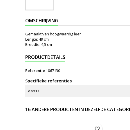
OMSCHRIJVING
Gemaakt van hoogwaardig leer
Lengte: 49 cm
Breedte: 4,5 cm
PRODUCTDETAILS
Referentie
1067130
Specifieke referenties
ean13
16 ANDERE PRODUCTEN IN DEZELFDE CATEGORI
favorite_border