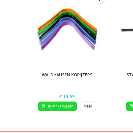
WALDHAUSEN KOPIJZERS
ST
Prijs
€ 19,95
In winkelwagen
Meer
