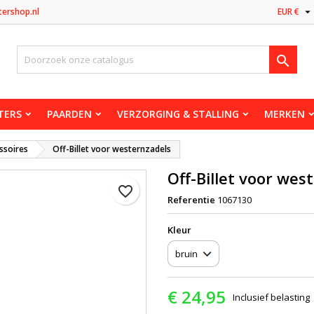

tershop.nl
EUR €

TERS
PAARDEN
VERZORGING & STALLING
MERKEN
ssoires
Off-Billet voor westernzadels
Off-Billet voor wes
favorite_border
Referentie
1067130
Kleur
€ 24,95
Inclusief belasting