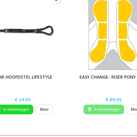
AR HOOFDSTEL LIFESTYLE
EASY CHANGE- RISER PONY
Prijs
Prijs
€ 24,95
€ 89,95
In winkelwagen
Meer
In winkelwagen
Me

