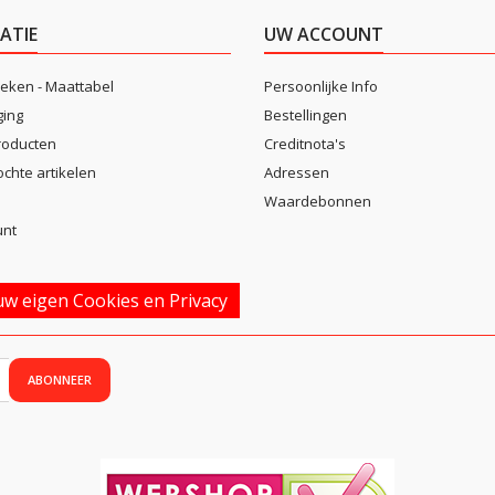
ATIE
UW ACCOUNT
eken - Maattabel
Persoonlijke Info
ging
Bestellingen
roducten
Creditnota's
ochte artikelen
Adressen
Waardebonnen
unt
w eigen Cookies en Privacy