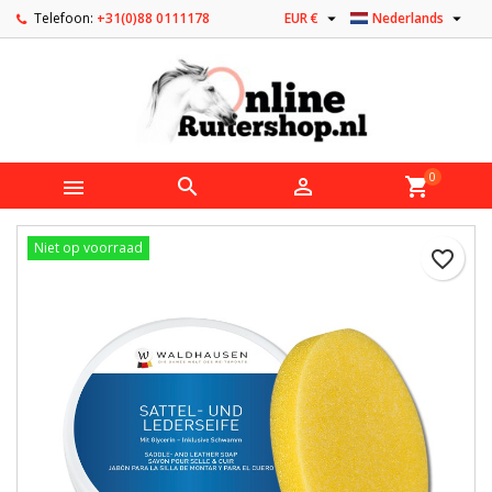


Telefoon:
+31(0)88 0111178
EUR €
Nederlands
0



shopping_cart
Niet op voorraad
favorite_border