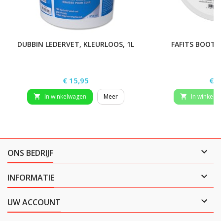
DUBBIN LEDERVET, KLEURLOOS, 1L
FAFITS BOOTG
Prijs
Prij
€ 15,95
€ 1
In winkelwagen
Meer
In winkelw



ONS BEDRIJF

INFORMATIE

UW ACCOUNT