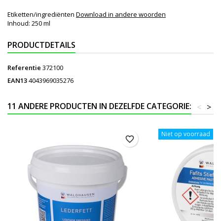
Etiketten/ingrediënten
Download in andere woorden
Inhoud: 250 ml
PRODUCTDETAILS
Referentie
372100
EAN13
4043969035276
11 ANDERE PRODUCTEN IN DEZELFDE CATEGORIE:
<
>
Niet op voorraad
favorite_border