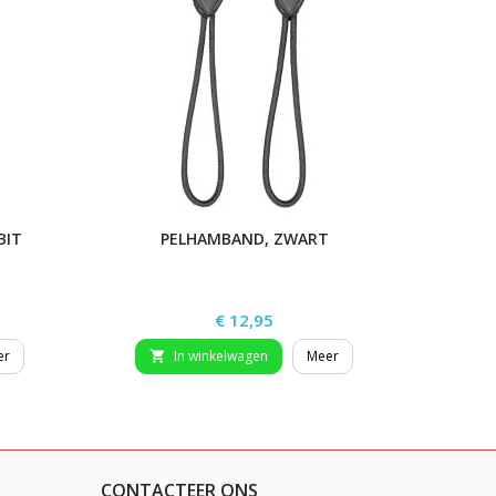
BIT
PELHAMBAND, ZWART
Prijs
€ 12,95
er
In winkelwagen
Meer


CONTACTEER ONS