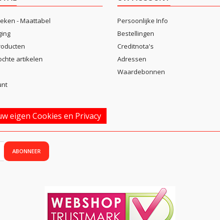
eken - Maattabel
Persoonlijke Info
ging
Bestellingen
roducten
Creditnota's
ochte artikelen
Adressen
Waardebonnen
unt
w eigen Cookies en Privacy