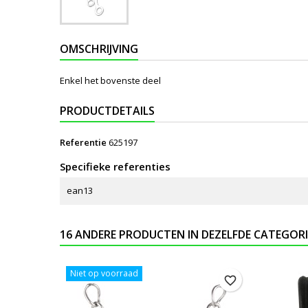
OMSCHRIJVING
Enkel het bovenste deel
PRODUCTDETAILS
Referentie
625197
Specifieke referenties
ean13
16 ANDERE PRODUCTEN IN DEZELFDE CATEGORI
Niet op voorraad
favorite_border