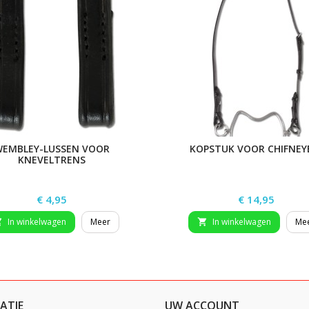
EMBLEY-LUSSEN VOOR
KOPSTUK VOOR CHIFNEY
KNEVELTRENS
Prijs
Prijs
€ 4,95
€ 14,95
In winkelwagen
Meer
In winkelwagen
Me


ATIE
UW ACCOUNT