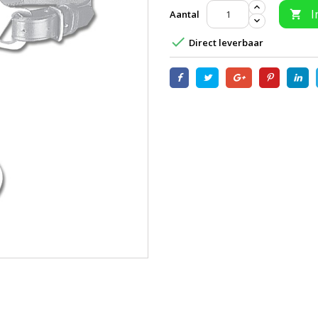
I
Aantal


Direct leverbaar