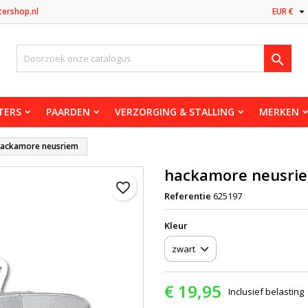

tershop.nl
EUR €

TERS
PAARDEN
VERZORGING & STALLING
MERKEN
ackamore neusriem
hackamore neusri
favorite_border
Referentie
625197
Kleur
€ 19,95
Inclusief belasting