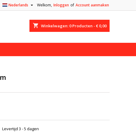

Nederlands
Welkom,
Inloggen
of
Account aanmaken
shopping_cart
Winkelwagen:
0
Producten - € 0,00
em
Levertijd 3 - 5 dagen