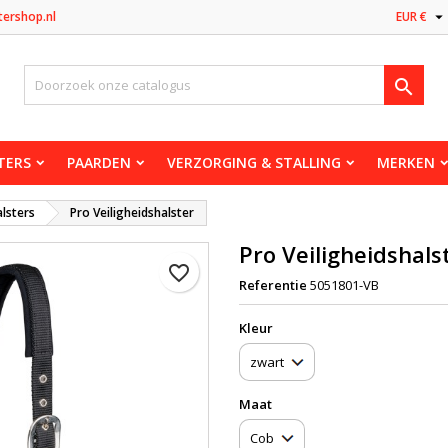

tershop.nl
EUR €

TERS
PAARDEN
VERZORGING & STALLING
MERKEN
lsters
Pro Veiligheidshalster
Pro Veiligheidshals
favorite_border
Referentie
5051801-VB
Kleur
Maat