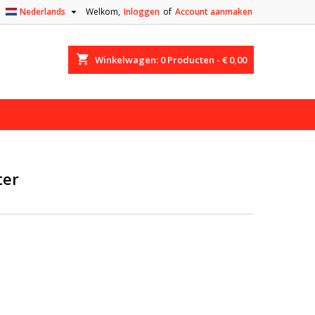

Nederlands
Welkom,
Inloggen
of
Account aanmaken
shopping_cart
Winkelwagen:
0
Producten - € 0,00
ter