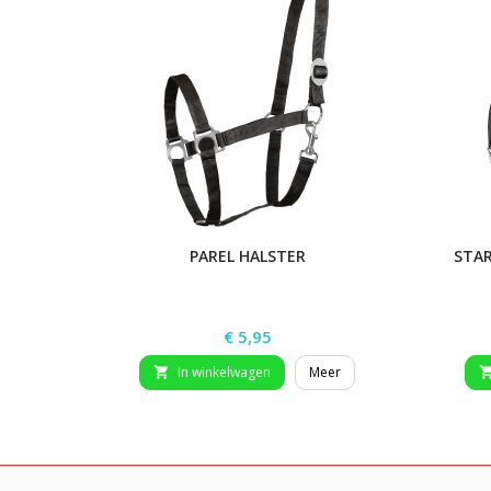
PAREL HALSTER
STAR
Prijs
€ 5,95
In winkelwagen
Meer
