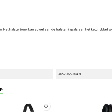
m. Het halstertouw kan zowel aan de halsterring als aan het kettingblad 
4057962230491
E:
favorite_border