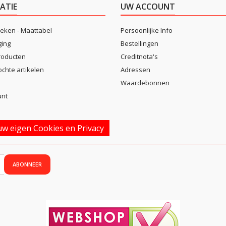
ATIE
UW ACCOUNT
eken - Maattabel
Persoonlijke Info
ging
Bestellingen
roducten
Creditnota's
ochte artikelen
Adressen
Waardebonnen
unt
w eigen Cookies en Privacy