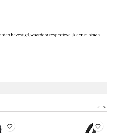
worden bevestigd, waardoor respectievelijk een minimaal
<
>
favorite_border
favorite_border