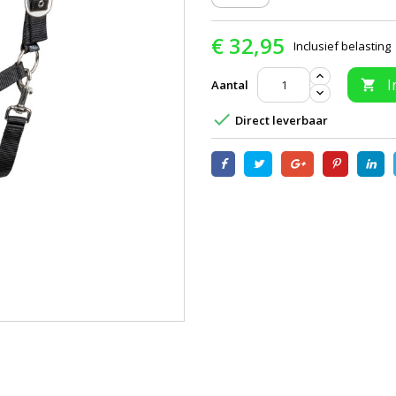
€ 32,95
Inclusief belasting
I
Aantal


Direct leverbaar