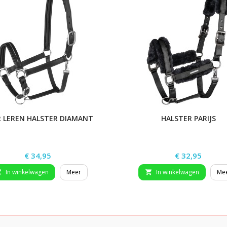
 LEREN HALSTER DIAMANT
HALSTER PARIJS
Prijs
Prijs
€ 34,95
€ 32,95
In winkelwagen
Meer
In winkelwagen
Me

