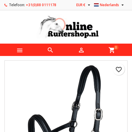


Telefoon:
+31(0)88 0111178
EUR €
Nederlands
0



shopping_cart
favorite_border