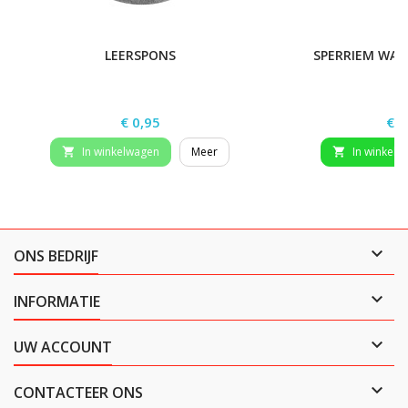
LEERSPONS
SPERRIEM WAL
Prijs
Prij
€ 0,95
€ 1
In winkelwagen
Meer
In winkelw



ONS BEDRIJF

INFORMATIE

UW ACCOUNT

CONTACTEER ONS