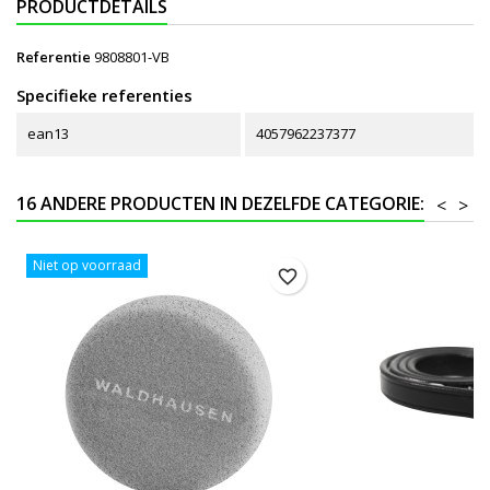
PRODUCTDETAILS
Referentie
9808801-VB
Specifieke referenties
ean13
4057962237377
16 ANDERE PRODUCTEN IN DEZELFDE CATEGORIE:
<
>
Niet op voorraad
favorite_border