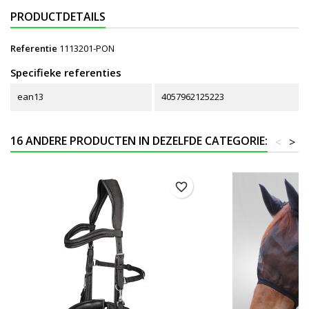
PRODUCTDETAILS
Referentie
1113201-PON
Specifieke referenties
ean13
4057962125223
16 ANDERE PRODUCTEN IN DEZELFDE CATEGORIE:
<
>
favorite_border