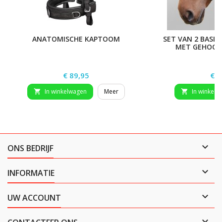
ANATOMISCHE KAPTOOM
SET VAN 2 BASIC
MET GEHOOR
Prijs
Prij
€ 89,95
€ 2
In winkelwagen
Meer
In winkelw



ONS BEDRIJF

INFORMATIE

UW ACCOUNT
