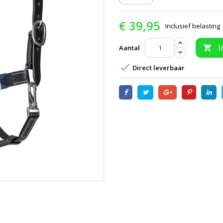
€ 39,95
Inclusief belasting
I
Aantal


Direct leverbaar