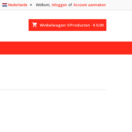

Nederlands
Welkom,
Inloggen
of
Account aanmaken
shopping_cart
Winkelwagen:
0
Producten - € 0,00