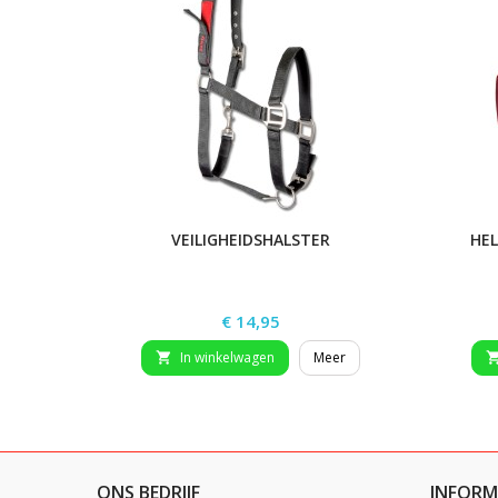
VEILIGHEIDSHALSTER
HEL
Prijs
€ 14,95
In winkelwagen
Meer

ONS BEDRIJF
INFORM