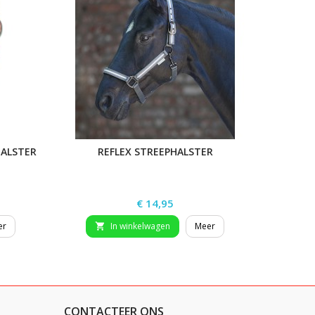
HALSTER
REFLEX STREEPHALSTER
STAR
Prijs
€ 14,95
er
In winkelwagen
Meer


CONTACTEER ONS