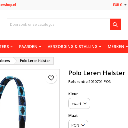

tershop.nl
EUR €

TERS
PAARDEN
VERZORGING & STALLING
MERKEN
lsters
Polo Leren Halster
Polo Leren Halster
favorite_border
Referentie
5050701-PON
Kleur
Maat