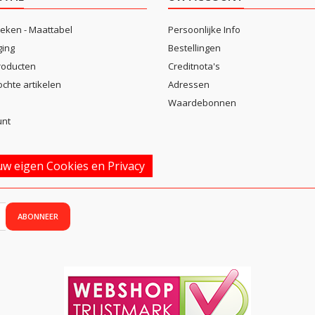
eken - Maattabel
Persoonlijke Info
ging
Bestellingen
roducten
Creditnota's
ochte artikelen
Adressen
Waardebonnen
unt
w eigen Cookies en Privacy