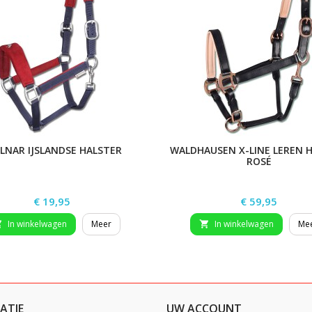
LNAR IJSLANDSE HALSTER
WALDHAUSEN X-LINE LEREN 
ROSÉ
Prijs
Prijs
€ 19,95
€ 59,95
In winkelwagen
Meer
In winkelwagen
Me


ATIE
UW ACCOUNT