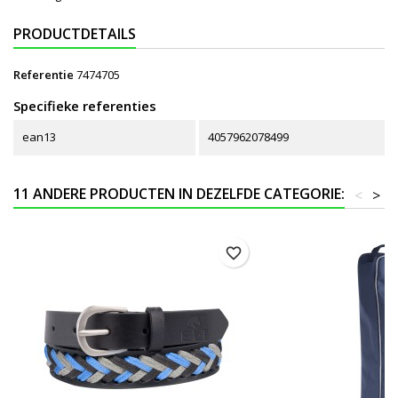
PRODUCTDETAILS
Referentie
7474705
Specifieke referenties
ean13
4057962078499
11 ANDERE PRODUCTEN IN DEZELFDE CATEGORIE:
<
>
favorite_border