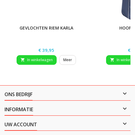
GEVLOCHTEN RIEM KARLA
HOOFD
Prijs
Prij
€ 39,95
€ 2
In winkelwagen
Meer
In winkelw



ONS BEDRIJF

INFORMATIE

UW ACCOUNT