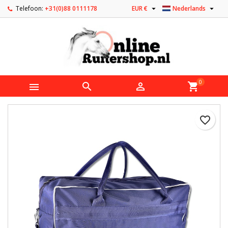


Telefoon:
+31(0)88 0111178
EUR €
Nederlands
0



shopping_cart
favorite_border