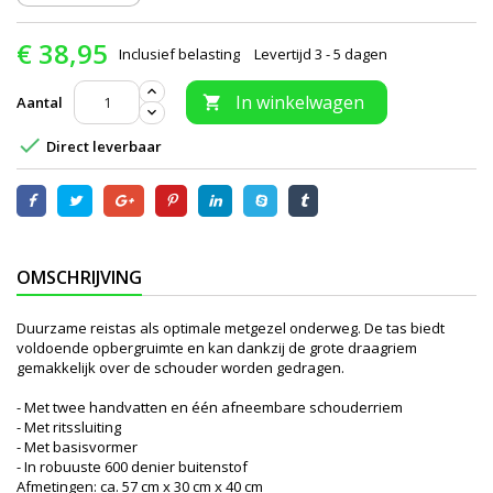
€ 38,95
Inclusief belasting
Levertijd 3 - 5 dagen
In winkelwagen
Aantal


Direct leverbaar
OMSCHRIJVING
Duurzame reistas als optimale metgezel onderweg. De tas biedt
voldoende opbergruimte en kan dankzij de grote draagriem
gemakkelijk over de schouder worden gedragen.
- Met twee handvatten en één afneembare schouderriem
- Met ritssluiting
- Met basisvormer
- In robuuste 600 denier buitenstof
Afmetingen: ca. 57 cm x 30 cm x 40 cm