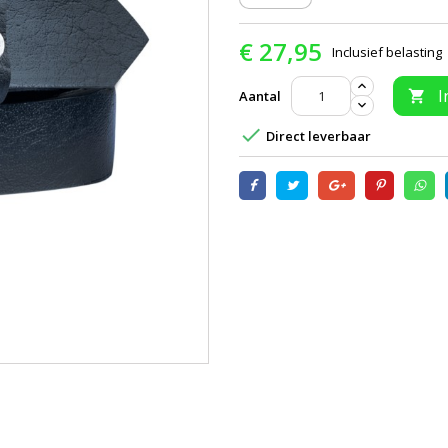
€ 27,95
Inclusief belasting
I
Aantal


Direct leverbaar