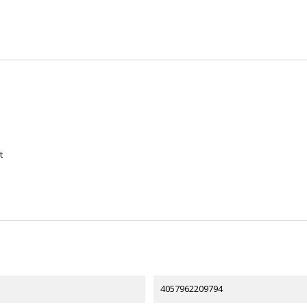
t
4057962209794