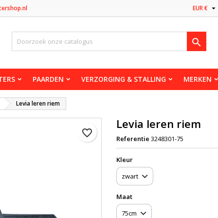

tershop.nl
EUR €

TERS
PAARDEN
VERZORGING & STALLING
MERKEN
Levia leren riem
Levia leren riem
favorite_border
Referentie
3248301-75
Kleur
Maat