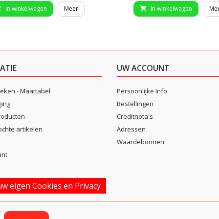
In winkelwagen
Meer
In winkelwagen
Me


ATIE
UW ACCOUNT
eken - Maattabel
Persoonlijke Info
ging
Bestellingen
roducten
Creditnota's
ochte artikelen
Adressen
Waardebonnen
unt
w eigen Cookies en Privacy