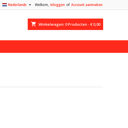

Nederlands
Welkom,
Inloggen
of
Account aanmaken
shopping_cart
Winkelwagen:
0
Producten - € 0,00