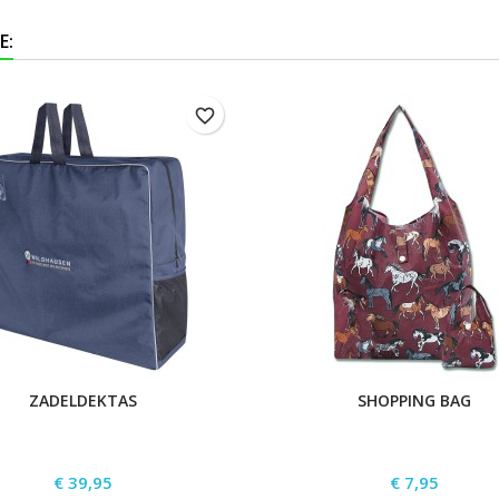
E:
favorite_border
ZADELDEKTAS
SHOPPING BAG
Prijs
Prijs
€ 39,95
€ 7,95