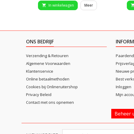
In winkelwagen
Meer

ONS BEDRIJF
INFORM
Verzending & Retouren
Paardend
Algemene Voorwaarden
Prijsverla
Klantenservice
Nieuwe p
Online betaalmethoden
Best verk
Cookies bij Onlineruitershop
Inloggen
Privacy Beleid
Mijn acco
Contact met ons opnemen
Beheer u