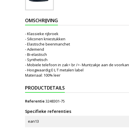
OMSCHRIJVING
- Klassieke rijbroek
- Siliconen kniestukken
- Elastische beenmanchet
- Ademend
- Bi-elastisch
- Synthetisch
- Mobiele telefoon in zak< br />- Muntzakje aan de voorkan
- Hoogwaardig E·L·T metalen label
Materiaal: 100% leer
PRODUCTDETAILS
Referentie
3248301-75
Specifieke referenties
ean13