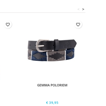
<
>
favorite_border
favorite_border
GEMMA POLORIEM
LA
Prijs
€ 39,95