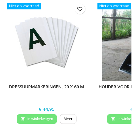
Niet op voorraad
Niet op voorraad
favorite_border
DRESSUURMARKERINGEN, 20 X 60 M
HOUDER VOOR ME
Prijs
Pri
€ 44,95
€ 
In winkelwagen
Meer
In winkelw

