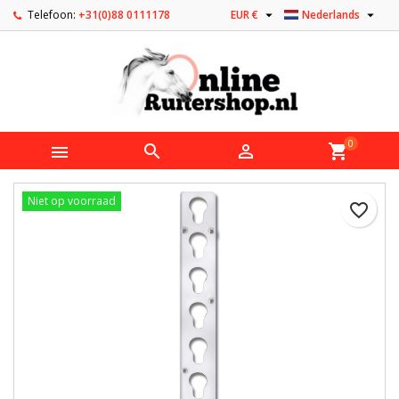


Telefoon:
+31(0)88 0111178
EUR €
Nederlands
0



shopping_cart
Niet op voorraad
favorite_border