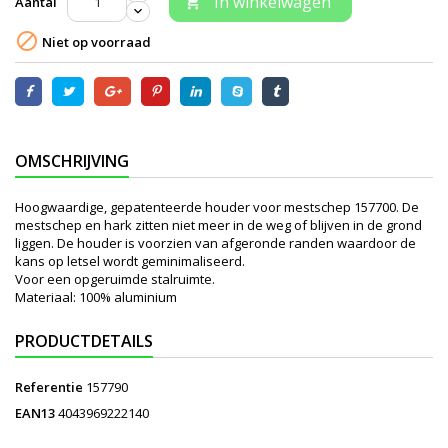
In winkelwagen
Aantal


Niet op voorraad
OMSCHRIJVING
Hoogwaardige, gepatenteerde houder voor mestschep 157700. De
mestschep en hark zitten niet meer in de weg of blijven in de grond
liggen. De houder is voorzien van afgeronde randen waardoor de
kans op letsel wordt geminimaliseerd.
Voor een opgeruimde stalruimte.
Materiaal: 100% aluminium
PRODUCTDETAILS
Referentie
157790
EAN13
4043969222140