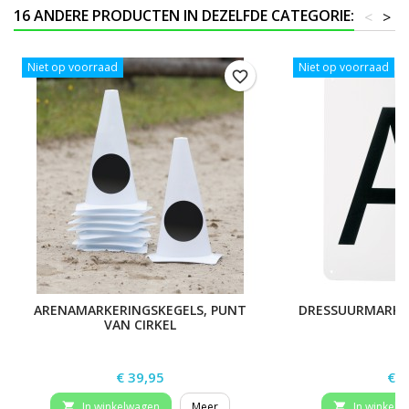
16 ANDERE PRODUCTEN IN DEZELFDE CATEGORIE:
<
>
Niet op voorraad
Niet op voorraad
favorite_border
ARENAMARKERINGSKEGELS, PUNT
DRESSUURMARKER
VAN CIRKEL
Prijs
Prij
€ 39,95
€ 3
In winkelwagen
Meer
In winkelw

