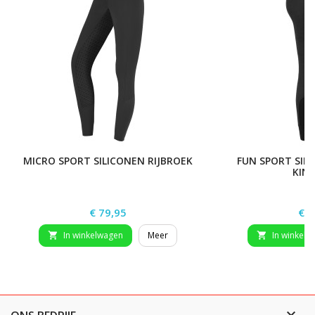
MICRO SPORT SILICONEN RIJBROEK
FUN SPORT SILI
KIN
Prijs
Prij
€ 79,95
€ 3
In winkelwagen
Meer
In winkelw


