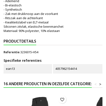
- Ademend
- Bi-elastisch
- Synthetisch
- Zak met drukknoop aan de voorkant
- Ritszak aan de achterkant
- Kwaliteitslabel van ELT-metaal
Siliconen zitvlak, elastische beenmanchet
Materiaal: 90% polyester, 10% elastaan
PRODUCTDETAILS
Referentie
3236015-H54
Specifieke referenties
ean13
4057962154414
16 ANDERE PRODUCTEN IN DEZELFDE CATEGORIE:
<
>
favorite_border